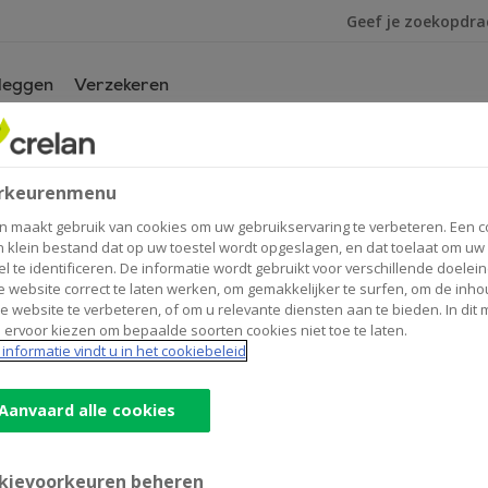
Ik ben op zoek na
leggen
Verzekeren
Maak
hier
van
mijn kantoor
van
e
Assur
rkeurenmenu
Invest
Finance
n maakt gebruik van cookies om uw gebruikservaring te verbeteren. Een c
n klein bestand dat op uw toestel wordt opgeslagen, en dat toelaat om uw
Beerse
el te identificeren. De informatie wordt gebruikt voor verschillende doelei
 website correct te laten werken, om gemakkelijker te surfen, om de inho
Contactgegevens
Geldau
e website te verbeteren, of om u relevante diensten aan te bieden. In dit
 ervoor kiezen om bepaalde soorten cookies niet toe te laten.
Onder
Kantoor & Geldautomaat
informatie vindt u in het cookiebeleid
Lindenlaan 35
2340
BEERSE
Route
naar
Aanvaard alle cookies
Assur
+32
14/614655
Invest
beerse@crelan.be
Finance
kievoorkeuren beheren