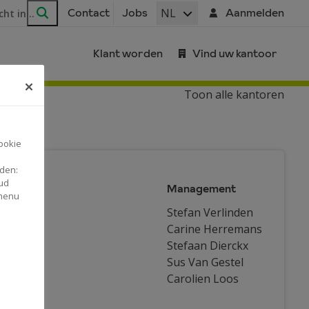
ar
NL
Contact
Jobs
Aanmelden
Zoeken
Klant worden
Vind uw kantoor
Toon alle kantoren
ookie
nden:
ud
Management
tomaat
 menu
nemers
Stefan Verlinden
Carine Herremans
Stefaan Dierckx
Sus Van Gestel
Carolien Loos