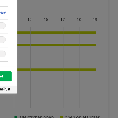
tief
14
15
16
17
18
19
el
agentschap open
open op afspraak