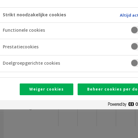
Beerse
Openingsuren
Strikt noodzakelijke cookies
Altijd ac
09
10
11
12
13
Functionele cookies
Maandag
Prestatiecookies
Dinsdag
Doelgroepgerichte cookies
Woensdag
Donderdag
Weiger cookies
Beheer cookies per do
Vrijdag
Zaterdag