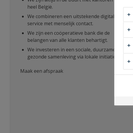
heel België.
We combineren een uitstekende digitale
service met menselijk contact.
We zijn een coöperatieve bank die de
belangen van alle klanten behartigt.
We investeren in een sociale, duurzame en
gezonde samenleving via lokale initiatieven.
Maak een afspraak
bij
Assur
Invest
Finance
Beerse