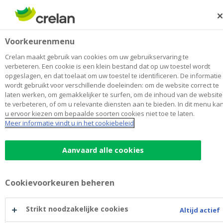
Skip
to
Zoeken
Me
Aanmelden
main
Bens Sint-Lenaarts
Voorkeurenmenu
content
Maak
hier
van
mijn kantoor
van
Toon alle kantoren
Crelan maakt gebruik van cookies om uw gebruikservaring te
Bens
verbeteren. Een cookie is een klein bestand dat op uw toestel wordt
Kantoor & Geldautomaat
Opent maandag om 09:00
opgeslagen, en dat toelaat om uw toestel te identificeren. De informatie
Sint-
wordt gebruikt voor verschillende doeleinden: om de website correct te
Lenaarts
laten werken, om gemakkelijker te surfen, om de inhoud van de website
te verbeteren, of om u relevante diensten aan te bieden. In dit menu ka
Contactgegevens
u ervoor kiezen om bepaalde soorten cookies niet toe te laten.
Meer informatie vindt u in het cookiebeleid
Kantoor & Geldautomaat
Kerkstraat 4
2960
Sint-Lenaarts
Route
naar
Aanvaard alle cookies
Bens
+32
3/3130991
Sint-Lenaarts
sintlenaarts@crelan.be
Cookievoorkeuren beheren
Maak een afspraak
bij
Bens
Strikt noodzakelijke cookies
Altijd actief
Sint-
Geldautomaat