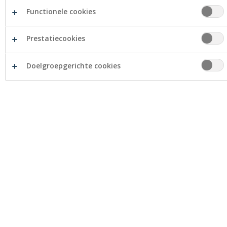
Claeys
Geldautomaat
Functionele cookies
&
Ondernemers
Delaey
Prestatiecookies
Management
Franky Delaey
Doelgroepgerichte cookies
Dirk Beukeleirs
Openingsuren
Maandag
09:00 - 12:30
16:00 - 18:00 (op afspraak)
Dinsdag
09:00 - 12:30
16:00 - 18:00 (op afspraak)
Woensdag
09:00 - 12:30
Donderdag
09:00 - 12:30
16:00 - 18:00 (op afspraak)
Vrijdag
09:00 - 12:30