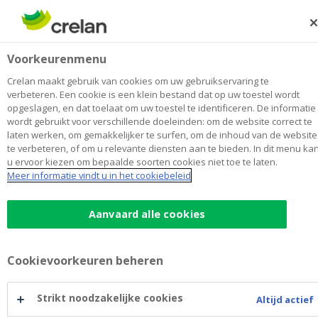
Skip
to
Zoeken
Me
Aanmelden
main
Group Claeys & Delaey
Voorkeurenmenu
content
Maak
hier
van
mijn kantoor
van
Toon alle kantoren
Crelan maakt gebruik van cookies om uw gebruikservaring te
Group
verbeteren. Een cookie is een klein bestand dat op uw toestel wordt
Kantoor & Geldautomaat
Opent vandaag om 09:00
opgeslagen, en dat toelaat om uw toestel te identificeren. De informatie
Claeys
wordt gebruikt voor verschillende doeleinden: om de website correct te
na de middag enkel na afspraak via 058 51 94 13
&
laten werken, om gemakkelijker te surfen, om de inhoud van de website
Delaey
te verbeteren, of om u relevante diensten aan te bieden. In dit menu ka
u ervoor kiezen om bepaalde soorten cookies niet toe te laten.
Contactgegevens
Meer informatie vindt u in het cookiebeleid
Kantoor & Geldautomaat
Aanvaard alle cookies
Leopold II Laan 16
8670
OOSTDUINKERKE
Route
naar
Group
+32
58/519413
Cookievoorkeuren beheren
Claeys
oostduinkerke@crelan.be
&
Delaey
Maak een afspraak
bij
Strikt noodzakelijke cookies
Altijd actief
Group