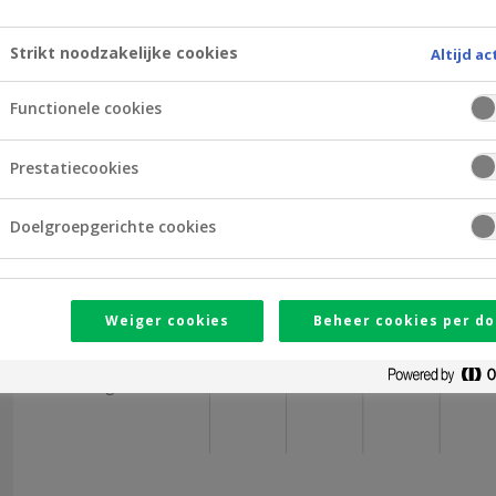
Openingsuren
Strikt noodzakelijke cookies
Altijd ac
08
09
10
11
Functionele cookies
Maandag
Prestatiecookies
Dinsdag
Doelgroepgerichte cookies
Woensdag
Donderdag
Weiger cookies
Beheer cookies per do
Vrijdag
Zaterdag