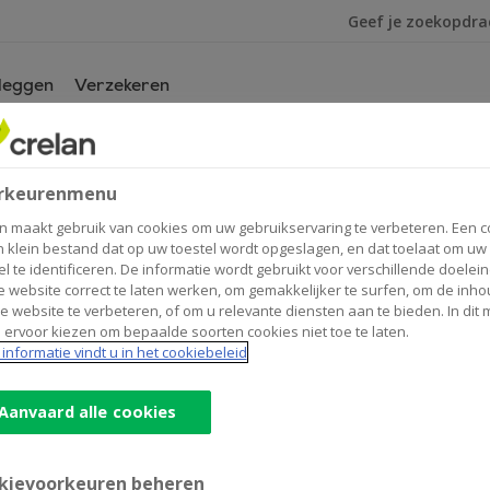
Ik ben op zoek na
leggen
Verzekeren
n kantoor
van
derbeke
rkeurenmenu
loo
n maakt gebruik van cookies om uw gebruikservaring te verbeteren. Een c
n klein bestand dat op uw toestel wordt opgeslagen, en dat toelaat om uw
el te identificeren. De informatie wordt gebruikt voor verschillende doelei
 website correct te laten werken, om gemakkelijker te surfen, om de inho
Contactgegevens
Geld
e website te verbeteren, of om u relevante diensten aan te bieden. In dit
 ervoor kiezen om bepaalde soorten cookies niet toe te laten.
Onde
Kantoor & Geldautomaat
informatie vindt u in het cookiebeleid
Parkstraat 25
9620
ZOTTEGEM
Route
naar
Aanvaard alle cookies
Holderbeke
+32
9/3602788
&
zottegem@crelan.be
Borloo
kievoorkeuren beheren