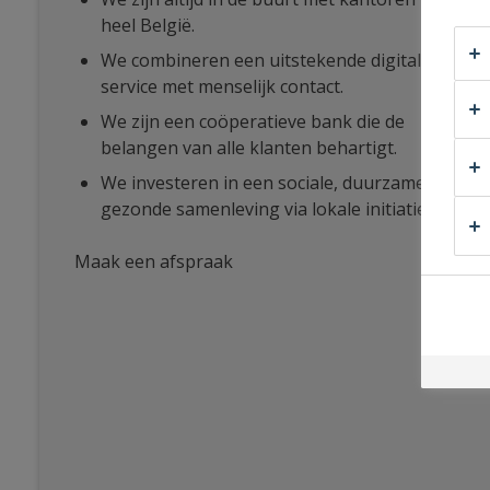
heel België.
We combineren een uitstekende digitale
service met menselijk contact.
We zijn een coöperatieve bank die de
belangen van alle klanten behartigt.
We investeren in een sociale, duurzame en
gezonde samenleving via lokale initiatieven.
Maak een afspraak
bij
Holderbeke
&
Borloo