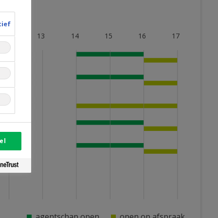
tief
12
13
14
15
16
17
el
agentschap open
open op afspraak