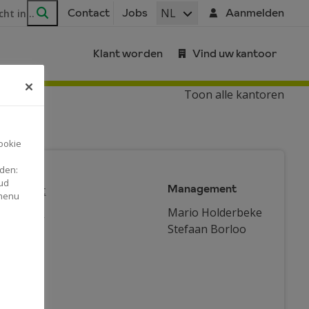
ar
NL
Contact
Jobs
Aanmelden
Zoeken
Klant worden
Vind uw kantoor
Toon alle kantoren
ookie
nden:
ud
Management
automaat
 menu
rnemers
Mario Holderbeke
Stefaan Borloo