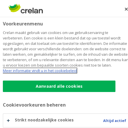
Skip
to
Zoeken
Me
Aanmelden
main
Houvast
Voorkeurenmenu
content
Maak
hier
van
mijn kantoor
van
Toon alle kantoren
Crelan maakt gebruik van cookies om uw gebruikservaring te
Houvast
verbeteren. Een cookie is een klein bestand dat op uw toestel wordt
Kantoor & Geldautomaat
Opent maandag om 09:00
opgeslagen, en dat toelaat om uw toestel te identificeren. De informatie
wordt gebruikt voor verschillende doeleinden: om de website correct te
laten werken, om gemakkelijker te surfen, om de inhoud van de website
te verbeteren, of om u relevante diensten aan te bieden. In dit menu ka
Contactgegevens
u ervoor kiezen om bepaalde soorten cookies niet toe te laten.
Meer informatie vindt u in het cookiebeleid
Kantoor & Geldautomaat
Dorpsstraat 12
8650
HOUTHULST
Route
naar
Aanvaard alle cookies
Houvast
+32
51/510367
klerken@crelan.be
Cookievoorkeuren beheren
Maak een afspraak
bij
Houvast
Strikt noodzakelijke cookies
Altijd actief
Geldautomaat