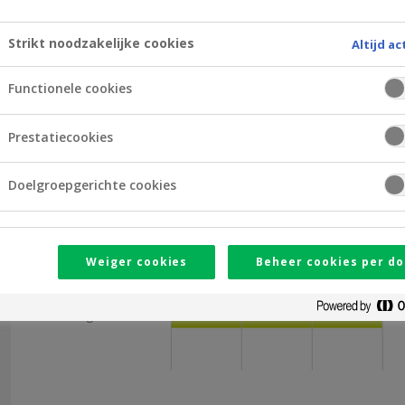
Openingsuren
Strikt noodzakelijke cookies
Altijd ac
09
10
11
12
Functionele cookies
Maandag
Prestatiecookies
Dinsdag
Doelgroepgerichte cookies
Woensdag
Donderdag
Weiger cookies
Beheer cookies per do
Vrijdag
Zaterdag