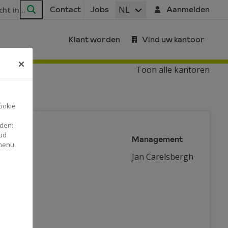
ar
NL
Contact
Jobs
Aanmelden
Zoeken
Klant worden
Vind uw kantoor
Toon alle kantoren
ookie
nden:
ud
Management
 menu
Jan Carelsbergh