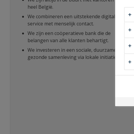
heel België.
We combineren een uitstekende digitale
service met menselijk contact.
We zijn een coöperatieve bank die de
belangen van alle klanten behartigt.
We investeren in een sociale, duurzame en
gezonde samenleving via lokale initiatieven.