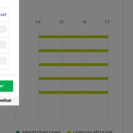
tief
13
14
15
16
17
el
agentschap open
open op afspraak