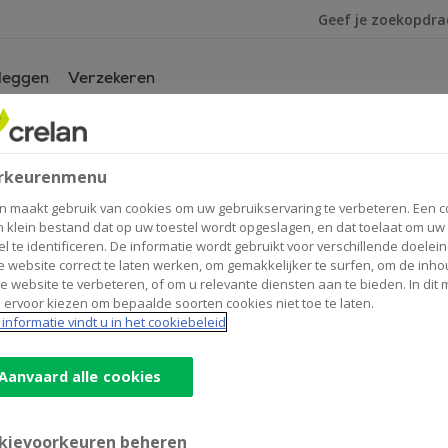
Ik ben op zoek na
leggen
Verzekeren
or
van
rkeurenmenu
h
n maakt gebruik van cookies om uw gebruikservaring te verbeteren. Een c
n klein bestand dat op uw toestel wordt opgeslagen, en dat toelaat om uw
el te identificeren. De informatie wordt gebruikt voor verschillende doelei
 website correct te laten werken, om gemakkelijker te surfen, om de inho
Contactgegevens
e website te verbeteren, of om u relevante diensten aan te bieden. In dit
 ervoor kiezen om bepaalde soorten cookies niet toe te laten.
Kantoor
informatie vindt u in het cookiebeleid
Geeraard de Cremerstraat 22
9150
RUPELMONDE
Route
naar
Aanvaard alle cookies
Jan
+32
3/7440716
Carelsbergh
rupelmonde@crelan.be
kievoorkeuren beheren