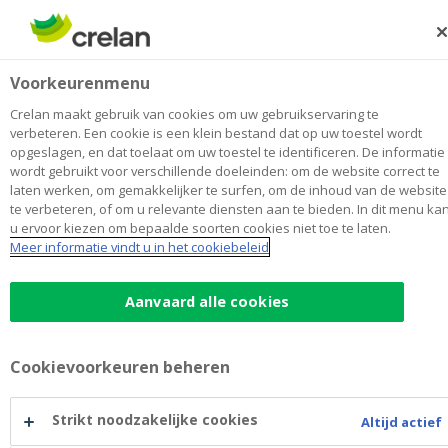
Skip
to
Zoeken
Me
Aanmelden
main
Janssens
Voorkeurenmenu
content
Maak
hier
van
mijn kantoor
van
Toon alle kantoren
Crelan maakt gebruik van cookies om uw gebruikservaring te
Janssens
verbeteren. Een cookie is een klein bestand dat op uw toestel wordt
Kantoor & Geldautomaat
Opent vandaag om 09:00
opgeslagen, en dat toelaat om uw toestel te identificeren. De informatie
wordt gebruikt voor verschillende doeleinden: om de website correct te
laten werken, om gemakkelijker te surfen, om de inhoud van de website
te verbeteren, of om u relevante diensten aan te bieden. In dit menu ka
Contactgegevens
u ervoor kiezen om bepaalde soorten cookies niet toe te laten.
Meer informatie vindt u in het cookiebeleid
Kantoor & Geldautomaat
Schaluin 62
3200
AARSCHOT
Route
naar
Aanvaard alle cookies
Janssens
+32
16/721080
aarschot.schaluin@crelan.be
Cookievoorkeuren beheren
Maak een afspraak
bij
Janssens
Strikt noodzakelijke cookies
Altijd actief
Geldautomaat