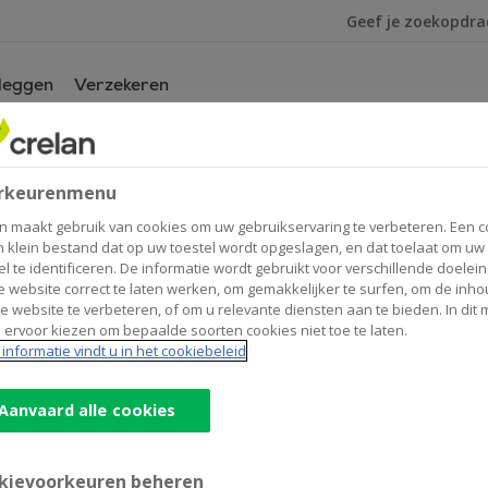
Ik ben op zoek na
leggen
Verzekeren
or
van
rkeurenmenu
n maakt gebruik van cookies om uw gebruikservaring te verbeteren. Een c
n klein bestand dat op uw toestel wordt opgeslagen, en dat toelaat om uw
el te identificeren. De informatie wordt gebruikt voor verschillende doelei
 website correct te laten werken, om gemakkelijker te surfen, om de inho
Contactgegevens
Geldaut
e website te verbeteren, of om u relevante diensten aan te bieden. In dit
 ervoor kiezen om bepaalde soorten cookies niet toe te laten.
Kantoor & Geldautomaat
informatie vindt u in het cookiebeleid
Molenstraat 1
3990
PEER
Route
naar
Aanvaard alle cookies
Ludo
+32
11/794245
Vandebeek
peer@crelan.be
kievoorkeuren beheren