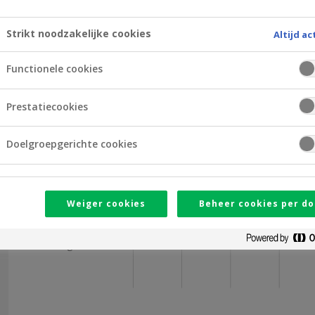
Openingsuren
Strikt noodzakelijke cookies
Altijd ac
09
10
11
12
Functionele cookies
Maandag
Prestatiecookies
Dinsdag
Doelgroepgerichte cookies
Woensdag
Donderdag
Weiger cookies
Beheer cookies per do
Vrijdag
Zaterdag