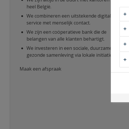
heel België.
We combineren een uitstekende digitale
service met menselijk contact.
We zijn een coöperatieve bank die de
belangen van alle klanten behartigt.
We investeren in een sociale, duurzame en
gezonde samenleving via lokale initiatieven.
Maak een afspraak
bij
Ludo
Vandebeek