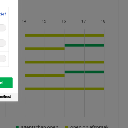
tief
13
14
15
16
17
18
el
agentschap open
open op afspraak