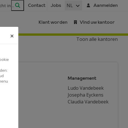
ar
NL
Contact
Jobs
Aanmelden
Zoeken
Klant worden
Vind uw kantoor
Toon alle kantoren
ookie
nden:
ud
Management
omaat
 menu
Ludo Vandebeek
Josepha Eyckens
Claudia Vandebeek