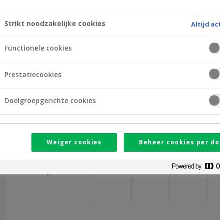
Openingsuren
Strikt noodzakelijke cookies
Altijd ac
09
10
11
12
Functionele cookies
Maandag
Prestatiecookies
Dinsdag
Doelgroepgerichte cookies
Woensdag
Donderdag
Weiger cookies
Beheer cookies per do
Vrijdag
Zaterdag