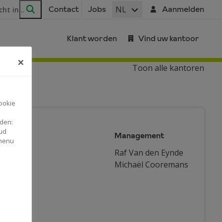
ar
NL
Contact
Jobs
Aanmelden
Zoeken
Klant worden
Vind uw kantoor
Toon alle kantoren
ookie
nden:
ud
Management
 menu
Raf Van den Eynde
Michaël Cooremans