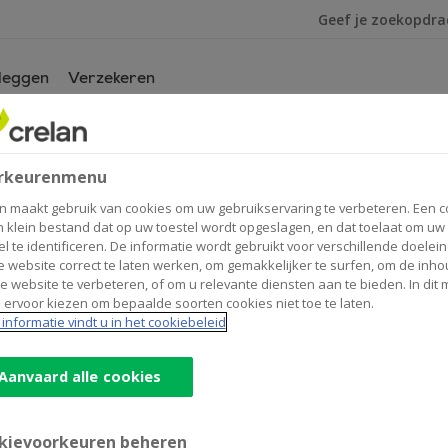
Ik ben op zoek na
leggen
Verzekeren
rkeurenmenu
n maakt gebruik van cookies om uw gebruikservaring te verbeteren. Een c
n klein bestand dat op uw toestel wordt opgeslagen, en dat toelaat om uw
el te identificeren. De informatie wordt gebruikt voor verschillende doelei
 website correct te laten werken, om gemakkelijker te surfen, om de inho
Contactgegevens
e website te verbeteren, of om u relevante diensten aan te bieden. In dit
 ervoor kiezen om bepaalde soorten cookies niet toe te laten.
Kantoor
informatie vindt u in het cookiebeleid
Antwerpsestraat 81
2640
MORTSEL
Route
naar
Aanvaard alle cookies
RM
+32
3/4497860
Finance
mortsel@crelan.be
kievoorkeuren beheren