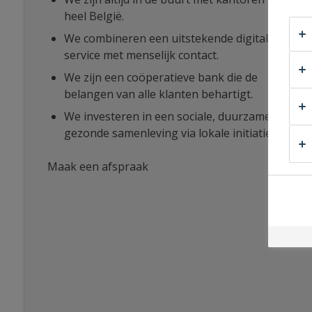
heel België.
We combineren een uitstekende digitale
service met menselijk contact.
We zijn een coöperatieve bank die de
belangen van alle klanten behartigt.
We investeren in een sociale, duurzame en
gezonde samenleving via lokale initiatieven.
Maak een afspraak
bij
RM
Finance