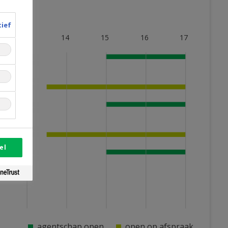
tief
13
14
15
16
17
el
agentschap open
open op afspraak