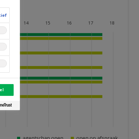
tief
13
14
15
16
17
18
el
agentschap open
open op afspraak