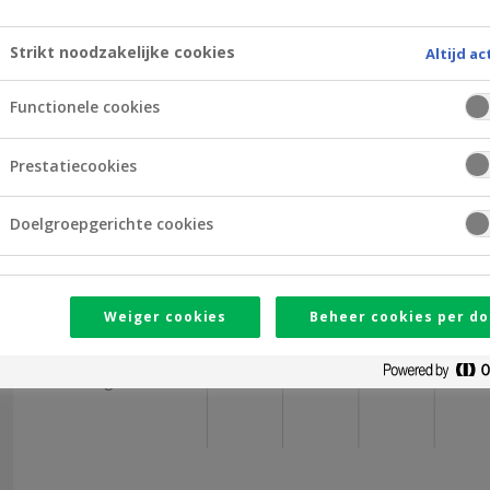
Openingsuren
Strikt noodzakelijke cookies
Altijd ac
09
10
11
12
Functionele cookies
Maandag
Prestatiecookies
Dinsdag
Doelgroepgerichte cookies
Woensdag
Donderdag
Weiger cookies
Beheer cookies per do
Vrijdag
Zaterdag