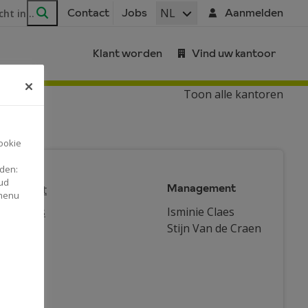
ar
NL
Contact
Jobs
Aanmelden
Zoeken
Klant worden
Vind uw kantoor
Toon alle kantoren
ookie
nden:
ud
Management
automaat
 menu
rnemers
Isminie Claes
Stijn Van de Craen