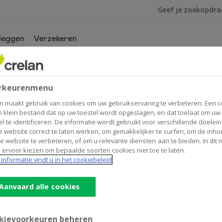
Ik ben op zoek na
leggen
Verzekeren
rkeurenmenu
n maakt gebruik van cookies om uw gebruikservaring te verbeteren. Een c
n klein bestand dat op uw toestel wordt opgeslagen, en dat toelaat om uw
el te identificeren. De informatie wordt gebruikt voor verschillende doelei
 website correct te laten werken, om gemakkelijker te surfen, om de inho
Contactgegevens
Geld
e website te verbeteren, of om u relevante diensten aan te bieden. In dit
 ervoor kiezen om bepaalde soorten cookies niet toe te laten.
Onde
Kantoor & Geldautomaat
informatie vindt u in het cookiebeleid
Beerstraat 29
2450
MEERHOUT
Route
naar
Aanvaard alle cookies
Van
+32
14/369936
de
meerhout@crelan.be
Craen
kievoorkeuren beheren