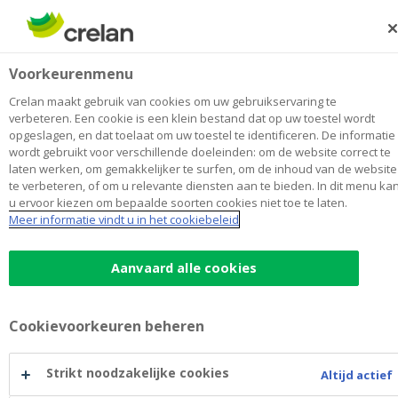
Skip
to
Zoeken
Me
Aanmelden
main
Vanhoutte-Verhelst Waregem
Voorkeurenmenu
content
Maak
hier
van
mijn kantoor
van
Toon alle kantoren
Crelan maakt gebruik van cookies om uw gebruikservaring te
Vanhoutte-
verbeteren. Een cookie is een klein bestand dat op uw toestel wordt
Kantoor & Geldautomaat
Opent maandag om 08:30
opgeslagen, en dat toelaat om uw toestel te identificeren. De informatie
Verhelst
wordt gebruikt voor verschillende doeleinden: om de website correct te
Waregem
laten werken, om gemakkelijker te surfen, om de inhoud van de website
te verbeteren, of om u relevante diensten aan te bieden. In dit menu ka
Contactgegevens
u ervoor kiezen om bepaalde soorten cookies niet toe te laten.
Meer informatie vindt u in het cookiebeleid
Kantoor & Geldautomaat
Zuiderlaan 9
8790
WAREGEM
Route
naar
Aanvaard alle cookies
Vanhoutte-
+32
56/613555
Verhelst
waregem.zuiderlaan@crelan.be
Waregem
Cookievoorkeuren beheren
Maak een afspraak
bij
Vanhoutte-
Strikt noodzakelijke cookies
Altijd actief
Verhelst
Geldautomaat