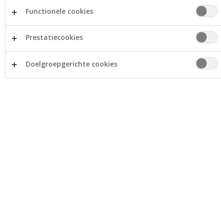
Waregem
Ondernemers
Functionele cookies
Management
Prestatiecookies
Thomas Decrop
Annelore Verhelst
Doelgroepgerichte cookies
Frederik Verhelst
Marie-Christine Vanhoutte
Openingsuren
Maandag
08:30 - 12:00
13:30 - 17:00 (op afspraak)
Dinsdag
08:30 - 12:00
13:30 - 17:00 (op afspraak)
Woensdag
08:30 - 12:00
Donderdag
08:30 - 12:00
13:30 - 17:00 (op afspraak)