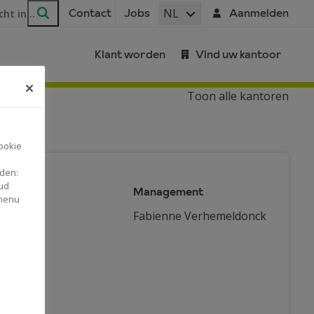
ar
NL
Contact
Jobs
Aanmelden
Zoeken
Klant worden
Vind uw kantoor
Toon alle kantoren
ookie
nden:
ud
Management
 menu
Fabienne Verhemeldonck