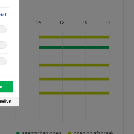
tief
13
14
15
16
17
el
agentschap open
open op afspraak