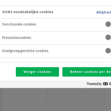
Openingsuren
Strikt noodzakelijke cookies
Altijd ac
09
10
11
12
Functionele cookies
Maandag
Prestatiecookies
Dinsdag
Doelgroepgerichte cookies
Woensdag
Donderdag
Weiger cookies
Beheer cookies per do
Vrijdag
Zaterdag