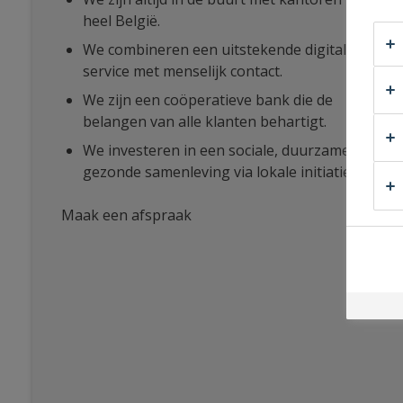
heel België.
We combineren een uitstekende digitale
service met menselijk contact.
We zijn een coöperatieve bank die de
belangen van alle klanten behartigt.
We investeren in een sociale, duurzame en
gezonde samenleving via lokale initiatieven.
Maak een afspraak
bij
Verhemeldonck
Diest