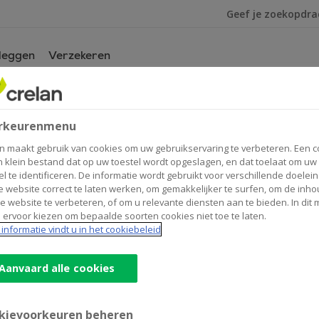
Ik ben op zoek na
leggen
Verzekeren
n
jn kantoor
van
rhemeldonck
rkeurenmenu
est
n maakt gebruik van cookies om uw gebruikservaring te verbeteren. Een c
n klein bestand dat op uw toestel wordt opgeslagen, en dat toelaat om uw
el te identificeren. De informatie wordt gebruikt voor verschillende doelei
 website correct te laten werken, om gemakkelijker te surfen, om de inho
Contactgegevens
e website te verbeteren, of om u relevante diensten aan te bieden. In dit
 ervoor kiezen om bepaalde soorten cookies niet toe te laten.
Kantoor
informatie vindt u in het cookiebeleid
Com. Neyskenslaan 29
3290
DIEST
Route
naar
Aanvaard alle cookies
Verhemeldonck
+32
13/322736
Diest
diest@crelan.be
kievoorkeuren beheren