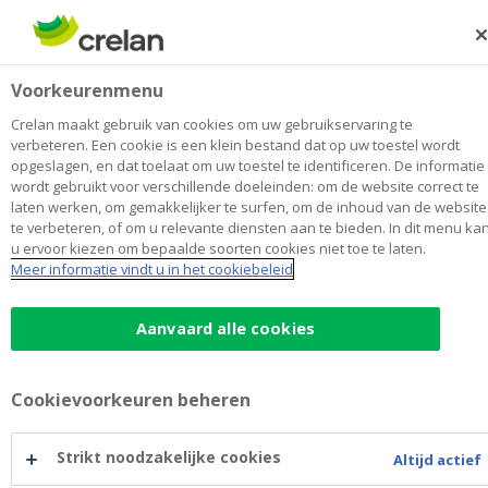
Skip
to
Zoeken
Me
Aanmelden
main
Verwee & Fivez Kluisbergen
Voorkeurenmenu
content
Maak
hier
van
mijn kantoor
van
Toon alle kantoren
Crelan maakt gebruik van cookies om uw gebruikservaring te
Verwee
verbeteren. Een cookie is een klein bestand dat op uw toestel wordt
Kantoor & Geldautomaat
Opent maandag om 09:00
opgeslagen, en dat toelaat om uw toestel te identificeren. De informatie
&
wordt gebruikt voor verschillende doeleinden: om de website correct te
Fivez
laten werken, om gemakkelijker te surfen, om de inhoud van de website
Kluisbergen
te verbeteren, of om u relevante diensten aan te bieden. In dit menu ka
Contactgegevens
u ervoor kiezen om bepaalde soorten cookies niet toe te laten.
Meer informatie vindt u in het cookiebeleid
Kantoor & Geldautomaat
Grote Herreweg 174
9690
KLUISBERGEN
Route
naar
Aanvaard alle cookies
Verwee
+32
55/388513
&
kluisbergen@crelan.be
Fivez
Cookievoorkeuren beheren
Kluisbergen
Maak een afspraak
bij
Verwee
Strikt noodzakelijke cookies
Altijd actief
&
Geldautomaat