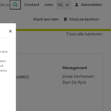
ar
NL
Contact
Jobs
Aanmelden
Zoeken
Klant worden
Vind uw kantoor
Toon alle kantoren
ookie
nden:
ud
Management
automaat
 menu
 & tuinbouwers
Jonas Verhoeven
Bart De Ryck
rnemers