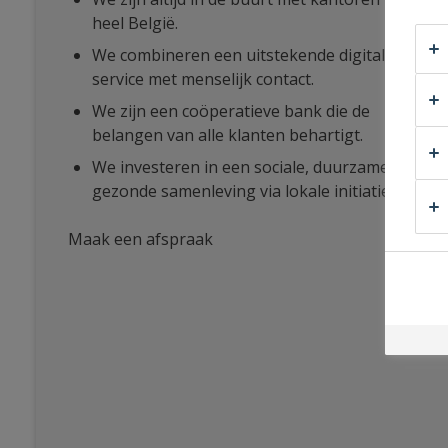
heel België.
We combineren een uitstekende digitale
service met menselijk contact.
We zijn een coöperatieve bank die de
belangen van alle klanten behartigt.
We investeren in een sociale, duurzame en
gezonde samenleving via lokale initiatieven.
Maak een afspraak
bij
Vesta
Advies
Merksplas