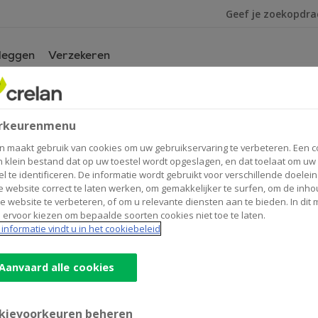
Ik ben op zoek na
leggen
Verzekeren
ier
van
mijn kantoor
van
Vesta
rkeurenmenu
Advies
Merksplas
n maakt gebruik van cookies om uw gebruikservaring te verbeteren. Een c
n klein bestand dat op uw toestel wordt opgeslagen, en dat toelaat om uw
el te identificeren. De informatie wordt gebruikt voor verschillende doelei
 website correct te laten werken, om gemakkelijker te surfen, om de inho
Contactgegevens
Geld
e website te verbeteren, of om u relevante diensten aan te bieden. In dit
 ervoor kiezen om bepaalde soorten cookies niet toe te laten.
Land-
Kantoor & Geldautomaat
informatie vindt u in het cookiebeleid
Kerkplein 2
2330
MERKSPLAS
Onde
Route
naar
Aanvaard alle cookies
Vesta
+32
14/635052
Advies
merksplas@crelan.be
Merksplas
kievoorkeuren beheren