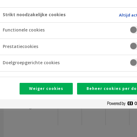
Openingsuren
Strikt noodzakelijke cookies
Altijd ac
09
10
11
12
Functionele cookies
Maandag
Prestatiecookies
Dinsdag
Doelgroepgerichte cookies
Woensdag
Donderdag
Weiger cookies
Beheer cookies per do
Vrijdag
Zaterdag