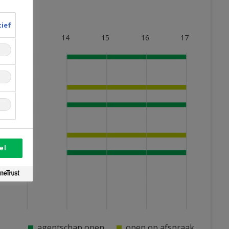
tief
13
14
15
16
17
el
agentschap open
open op afspraak