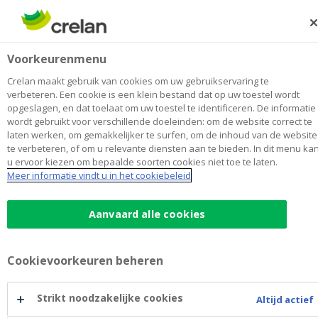
Skip
to
Zoeken
Me
Aanmelden
main
Vidalis Ruiselede
Voorkeurenmenu
content
Maak
hier
van
mijn kantoor
van
Toon alle kantoren
Crelan maakt gebruik van cookies om uw gebruikservaring te
Vidalis
verbeteren. Een cookie is een klein bestand dat op uw toestel wordt
Kantoor
Opent maandag om 09:00
opgeslagen, en dat toelaat om uw toestel te identificeren. De informatie
Ruiselede
wordt gebruikt voor verschillende doeleinden: om de website correct te
Buiten de openingsuren na afspraak
laten werken, om gemakkelijker te surfen, om de inhoud van de website
te verbeteren, of om u relevante diensten aan te bieden. In dit menu ka
u ervoor kiezen om bepaalde soorten cookies niet toe te laten.
Contactgegevens
Meer informatie vindt u in het cookiebeleid
Kantoor
Aanvaard alle cookies
Pensionaatstraat 1
8755
RUISELEDE
Route
naar
Vidalis
+32
51/689611
Cookievoorkeuren beheren
Ruiselede
ruiselede@crelan.be
Maak een afspraak
bij
Strikt noodzakelijke cookies
Altijd actief
Vidalis