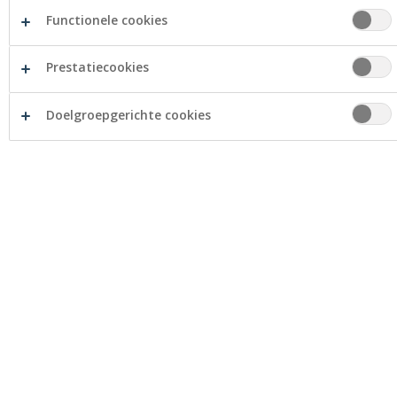
Ruiselede
Land- & tuinbouwers
Functionele cookies
Ondernemers
Prestatiecookies
Management
Steven Wyckhuys
Doelgroepgerichte cookies
Openingsuren
Maandag
09:00 - 12:00
14:00 - 17:00
Dinsdag
09:00 - 12:00
14:00 - 17:00
Woensdag
09:00 - 12:00
14:00 - 17:00 (op afspraak)
Donderdag
09:00 - 12:00
14:00 - 17:00
Vrijdag
09:00 - 12:00