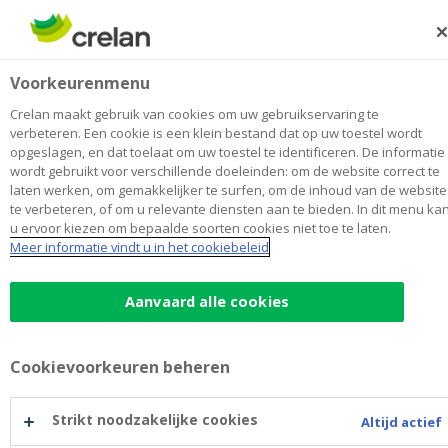
Skip
to
Zoeken
Me
Aanmelden
main
Zakenkantoor Mortier
Voorkeurenmenu
content
Maak
hier
van
mijn kantoor
van
Toon alle kantoren
Crelan maakt gebruik van cookies om uw gebruikservaring te
Zakenkantoor
verbeteren. Een cookie is een klein bestand dat op uw toestel wordt
Kantoor &
Open op afspraak op vrijdag om
opgeslagen, en dat toelaat om uw toestel te identificeren. De informatie
Mortier
09:00
Geldautomaat
wordt gebruikt voor verschillende doeleinden: om de website correct te
laten werken, om gemakkelijker te surfen, om de inhoud van de website
te verbeteren, of om u relevante diensten aan te bieden. In dit menu ka
u ervoor kiezen om bepaalde soorten cookies niet toe te laten.
Contactgegevens
Meer informatie vindt u in het cookiebeleid
Kantoor & Geldautomaat
Kapellestraat 16
8830
GITS
Aanvaard alle cookies
Route
naar
Zakenkantoor
+32
51/319194
Mortier
Cookievoorkeuren beheren
gits@crelan.be
Maak een afspraak
bij
Strikt noodzakelijke cookies
Altijd actief
Zakenkantoor