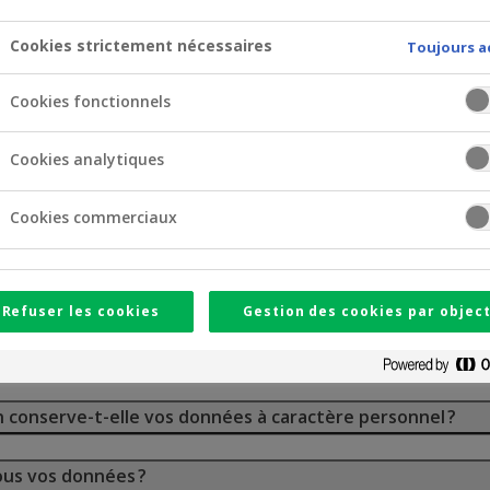
Cookies strictement nécessaires
Toujours a
 en matière de protection de la vie privée?
Cookies fonctionnels
elles bases juridiques traitons-nous vos données à caractè
Cookies analytiques
données à caractère personnel traités par Crelan et quell
Cookies commerciaux
rise de décision automatisée ?
Refuser les cookies
Gestion des cookies par object
t-elle vos données à caractère personnel ?
 conserve-t-elle vos données à caractère personnel ?
us vos données ?