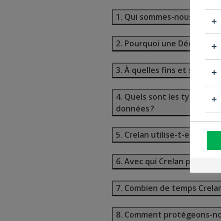
1. Qui sommes-nous?
2. Pourquoi une Déclaration
3. À quelles fins et sur qu
4. Quels sont les types de 
données ?
5. Crelan utilise-t-elle la p
6. Avec qui Crelan partage-
7. Combien de temps Crelan
8. Comment protégeons-no