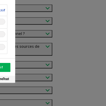
ctif
re personnel ?
es sont les sources de
if