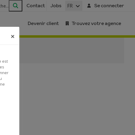
FR
Contact
Jobs
Se connecter
Rechercher
Devenir client
Trouvez votre agence
e est
Ces
onner
u
 ne