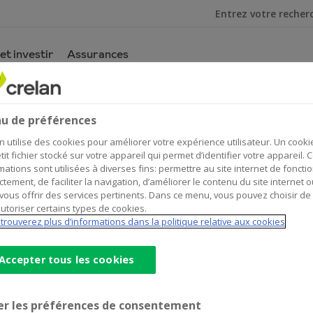
Je cherche
et investir
Assurances
u de préférences
 les candidats
n utilise des cookies pour améliorer votre expérience utilisateur. Un cooki
tit fichier stocké sur votre appareil qui permet d’identifier votre appareil. 
mations sont utilisées à diverses fins: permettre au site internet de foncti
ctement, de faciliter la navigation, d’améliorer le contenu du site internet o
vous offrir des services pertinents. Dans ce menu, vous pouvez choisir de
utoriser certains types de cookies.
trouverez plus d’informations dans la politique relative aux cookies
Accepter tous les cookies
er les préférences de consentement