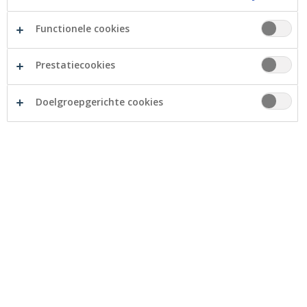
persoonsgegevens?
Functionele cookies
4. Welke types persoonsgegevens verwerkt
Crelan en wat zijn de gegevensbronnen?
Prestatiecookies
5. Maakt Crelan gebruik van geautomatiseerde
Doelgroepgerichte cookies
besluitvorming?
6. Met wie deelt Crelan uw persoonsgegevens?
7. Hoelang bewaart Crelan uw
persoonsgegevens?
8. Hoe beschermen we uw gegevens?
9. Wat zijn uw rechten?