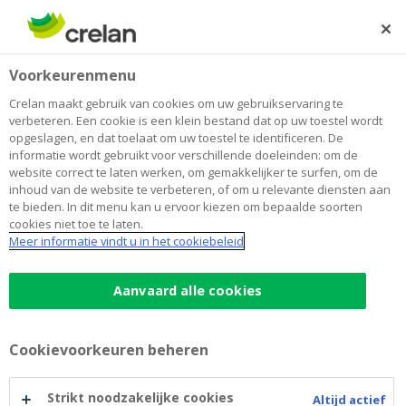
Skip
to
Zoeken
Me
Aanmelden
main
Home
Privacyverklaring voor kandidaten
Voorkeurenmenu
content
Privacyverklaring voor kandidaten
Crelan maakt gebruik van cookies om uw gebruikservaring te
verbeteren. Een cookie is een klein bestand dat op uw toestel wordt
opgeslagen, en dat toelaat om uw toestel te identificeren. De
informatie wordt gebruikt voor verschillende doeleinden: om de
Versie 1.0
- 26 juli 2024
website correct te laten werken, om gemakkelijker te surfen, om de
inhoud van de website te verbeteren, of om u relevante diensten aan
te bieden. In dit menu kan u ervoor kiezen om bepaalde soorten
cookies niet toe te laten.
Meer informatie vindt u in het cookiebeleid
1. Wie zijn we ?
Aanvaard alle cookies
2. Waarom deze verklaring ?
Cookievoorkeuren beheren
3. Voor welke doeleinden en op basis van welke
Strikt noodzakelijke cookies
rechtsgronden verwerken we uw
Altijd actief