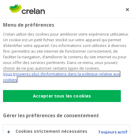
Skip
to
Rechercher
Me
Se
main
connecter
Home
Blog
Les sneakers à vos pieds : un investissement qui marche
Épargne et investissements
Menu de préférences
content
?
Crelan utilise des cookies pour améliorer votre expérience utilisateur.
Les sneakers à vos pieds : un
Un cookie est un petit fichier stocké sur votre appareil qui permet
d’identifier votre appareil. Ces informations sont utilisées à diverses
investissement qui marche ?
fins: permettre au site internet de fonctionner correctement, de
faciliter la navigation, d’améliorer le contenu du site internet ou pour
vous offrir des services pertinents. Dans ce menu, vous pouvez
choisir de ne pas autoriser certains types de cookies.
07 septembre 2022
4 minutes de temps de lecture
Vous trouverez plus d’informations dans la politique relative aux
cookies
Dirigez votre regard vers le bas : oui, il y a de
fortes chances que vous portiez une
Accepter tous les cookies
tendance mondiale à vos pieds. Depuis
longtemps, les sneakers ne sont plus
Gérer les préférences de consentement
seulement un objet usuel, mais également la
marque d’un style de vie, voire de la
Cookies strictement nécessaires
Toujours actif