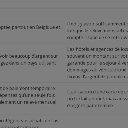
Il doit y avoir suffisamment
ceptée partout en Belgique et
lorsque le relevé mensuel es
compte risque de se retrouve
Les hôtels et agences de loc
avoir beaucoup d’argent sur
souvent un montant sur votre
agez dans un pays utilisant
garantie pour le séjour à ve
dommages au véhicule loué,
moins d’argent disponible q
rt de paiement temporaire:
L’utilisation d’une carte de c
épenses qu’une seule fois
un forfait annuel, mais aussi
alement un relevé mensuel
d’argent par exemple
 protègent vos achats en cas
n non conforme ou