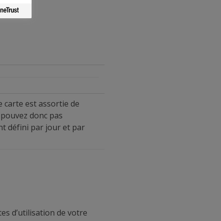
 carte est assortie de
ne pouvez donc pas
 défini par jour et par
es d’utilisation de votre