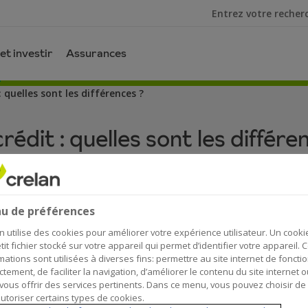
Je cherche
et investir
Assurances
: quelles sont les différences ?
rédit : quelles sont les différe
u de préférences
n utilise des cookies pour améliorer votre expérience utilisateur. Un cooki
tit fichier stocké sur votre appareil qui permet d’identifier votre appareil. 
tion des cartes de paiement est quotidienne, mais 
mations sont utilisées à diverses fins: permettre au site internet de foncti
ctement, de faciliter la navigation, d’améliorer le contenu du site internet o
rte de banque classique (carte de débit selon le t
vous offrir des services pertinents. Dans ce menu, vous pouvez choisir de
si elles se ressemblent, elles peuvent être utilisé
utoriser certains types de cookies.