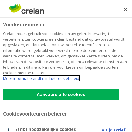
Skip
to
Zoeken
Me
Aanmelden
main
Home
Blog
Debetkaart vs. kredietkaart: wat zijn de verschillen?
Betalen
Voorkeurenmenu
content
Crelan maakt gebruik van cookies om uw gebruikservaring te
Debetkaart vs. kredietkaart: wat zijn
verbeteren. Een cookie is een klein bestand dat op uw toestel wordt
opgeslagen, en dat toelaat om uw toestel te identificeren. De
de verschillen?
informatie wordt gebruikt voor verschillende doeleinden: om de
website correct te laten werken, om gemakkelijker te surfen, om de
inhoud van de website te verbeteren, of om u relevante diensten aan
te bieden. In dit menu kan u ervoor kiezen om bepaalde soorten
13 januari 2025
4 minuten leestijd
cookies niet toe te laten.
Meer informatie vindt u in het cookiebeleid
We gebruiken dagelijks betaalkaarten, maar
kent u het verschil tussen een bankkaart
Aanvaard alle cookies
(officieel ‘debetkaart’ genoemd) en een
kredietkaart? Hoewel ze er hetzelfde uitzien,
Cookievoorkeuren beheren
kunnen ze op heel verschillende manieren
worden gebruikt. In dit artikel leggen we u uit
Strikt noodzakelijke cookies
Altijd actief