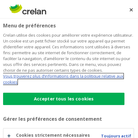
Skip
to
Rechercher
Me
Se
main
connecter
Home
Épargner et investir
Crelan Fund EconoNext
Investir
Menu de préférences
content
Crelan Fund EconoNext
Crelan utilise des cookies pour améliorer votre expérience utilisateur.
Un cookie est un petit fichier stocké sur votre appareil qui permet
d’identifier votre appareil. Ces informations sont utilisées à diverses
fins: permettre au site internet de fonctionner correctement, de
Communication à caractère
faciliter la navigation, d’améliorer le contenu du site internet ou pour
promotionnel
vous offrir des services pertinents. Dans ce menu, vous pouvez
choisir de ne pas autoriser certains types de cookies.
Vous trouverez plus d’informations dans la politique relative aux
Il s'agit d'une publicité. Veuillez consulter le prospectus
cookies
et le document d'information clé de l'OPCVM avant de
prendre une décision d'investissement. Ces documents
Accepter tous les cookies
peuvent être consultés en français ci-après. Ils sont
également disponibles en
néerlandais
.
Gérer les préférences de consentement
EconoNext est un compartiment de la SICAV de droit
belge Crelan Fund à compartiments multiples qui
Cookies strictement nécessaires
Toujours actif