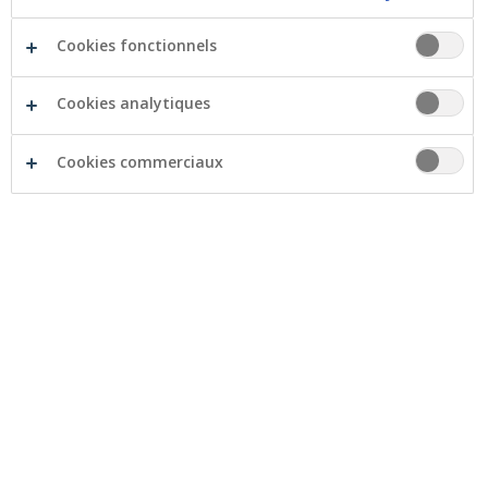
Cookies fonctionnels
Cookies analytiques
Les fêtes de fin d’année sont de retour. Une période
Cookies commerciaux
chaleureuse partagée avec la famille autour d’une
bonne table, et souvent synonyme de cadeaux et donc
de dépenses. Un bon moment, donc, pour utiliser la
carte Visa Gold de Crelan. Découvrez pourquoi en 5
raisons.
1. Assurance supplémentaire contre le
vol et les dégâts
En cas de vol ou de dégradation, les achats de minimum
75 euros sont échangés, réparés ou remboursés
jusqu’à un montant maximum de 2 000 euros, et ce