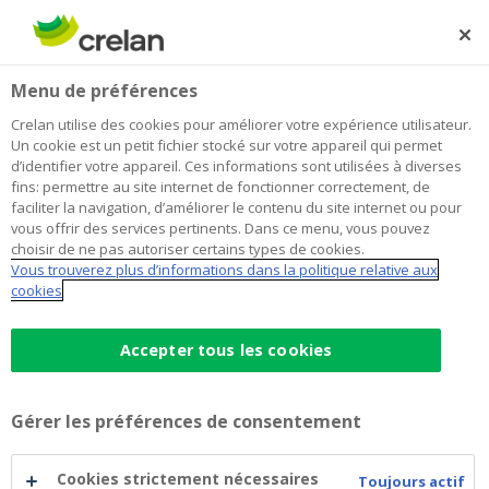
Skip
to
Rechercher
Me
Se
main
connecter
Home
Achats de Noël : les avantages de la carte Visa
Newsroom
Menu de préférences
content
Achats de Noël : les avantages de la
Crelan utilise des cookies pour améliorer votre expérience utilisateur.
Un cookie est un petit fichier stocké sur votre appareil qui permet
carte Visa
d’identifier votre appareil. Ces informations sont utilisées à diverses
fins: permettre au site internet de fonctionner correctement, de
faciliter la navigation, d’améliorer le contenu du site internet ou pour
vous offrir des services pertinents. Dans ce menu, vous pouvez
12 décembre 2018
choisir de ne pas autoriser certains types de cookies.
Vous trouverez plus d’informations dans la politique relative aux
cookies
Accepter tous les cookies
Gérer les préférences de consentement
Cookies strictement nécessaires
Toujours actif