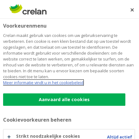
Skip
to
Zoeken
Me
Aanmelden
main
Home
Doorgeven van gegevens aan de Nationale Bank van
Voorkeurenmenu
content
België
Doorgeven van gegevens aan de
Crelan maakt gebruik van cookies om uw gebruikservaring te
verbeteren. Een cookie is een klein bestand dat op uw toestel wordt
Nationale Bank van België
opgeslagen, en dat toelaat om uw toestel te identificeren. De
informatie wordt gebruikt voor verschillende doeleinden: om de
website correct te laten werken, om gemakkelijker te surfen, om de
inhoud van de website te verbeteren, of om u relevante diensten aan
Centraal aanspreekpunt (CAP)
te bieden. In dit menu kan u ervoor kiezen om bepaalde soorten
cookies niet toe te laten.
Meer informatie vindt u in het cookiebeleid
In toepassing van de wet van 8 juli 2018 houdende
organisatie van een centraal aanspreekpunt van
Aanvaard alle cookies
rekeningen en financiële contracten, aangevuld door
het koninklijk besluit van 7 april 2019 betreffende de
werking van het centraal aanspreekpunt van
Cookievoorkeuren beheren
rekeningen en financiële contracten, alsmede in
toepassing van artikel 322, § 3 van het Wetboek van de
Strikt noodzakelijke cookies
inkomstenbelastingen, is de bank verplicht om
Altijd actief