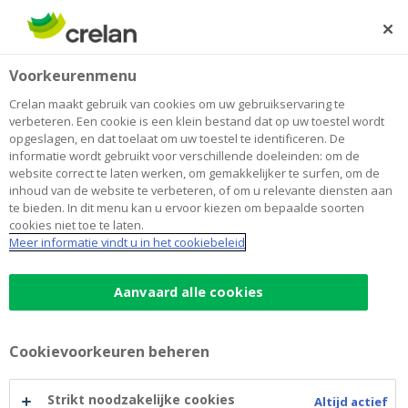
Skip
to
Zoeken
Me
Aanmelden
main
Home
Een nieuwe of tweedehandswagen kopen?
Voorkeurenmenu
content
Een nieuwe of tweedehandswagen
Crelan maakt gebruik van cookies om uw gebruikservaring te
verbeteren. Een cookie is een klein bestand dat op uw toestel wordt
kopen?
opgeslagen, en dat toelaat om uw toestel te identificeren. De
informatie wordt gebruikt voor verschillende doeleinden: om de
website correct te laten werken, om gemakkelijker te surfen, om de
inhoud van de website te verbeteren, of om u relevante diensten aan
Twijfelt u tussen de aankoop van een nieuwe wagen of
te bieden. In dit menu kan u ervoor kiezen om bepaalde soorten
een tweedehandsmodel? U bent niet alleen. Steeds
cookies niet toe te laten.
meer automobilisten stellen zich dezelfde vraag. Beide
Meer informatie vindt u in het cookiebeleid
opties hebben hun eigen voordelen en nadelen, en wat
voor de ene een logische keuze lijkt, is dat voor de
Aanvaard alle cookies
andere misschien niet. In onderstaande tabel zetten we
alle eigenschappen overzichtelijk op een rij.
Cookievoorkeuren beheren
De voordelen van een nieuwe
Strikt noodzakelijke cookies
Altijd actief
tegenover een occasiewagen