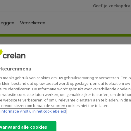
Ik ben op zoek na
leggen
Verzekeren
s of verzekering?
rkeurenmenu
n maakt gebruik van cookies om uw gebruikservaring te verbeteren. Een c
n klein bestand dat op uw toestel wordt opgeslagen, en dat toelaat om uw
uze uit twee varianten:
el te identificeren. De informatie wordt gebruikt voor verschillende doelei
 website correct te laten werken, om gemakkelijker te surfen, om de inho
e website te verbeteren, of om u relevante diensten aan te bieden. In dit
 ervoor kiezen om bepaalde soorten cookies niet toe te laten.
informatie vindt u in het cookiebeleid
(tak 21)
Aanvaard alle cookies