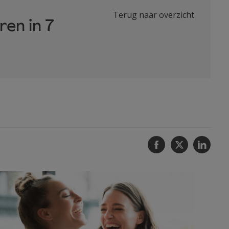
Terug naar overzicht
en in 7
Facebook
Twitter
Linke