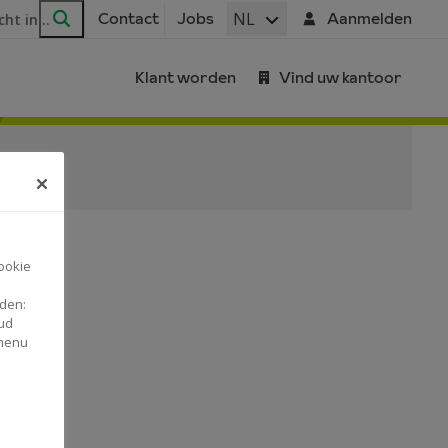
ar
NL
Contact
Jobs
Aanmelden
Zoeken
Klant worden
Vind uw kantoor
ookie
nden:
ud
 menu