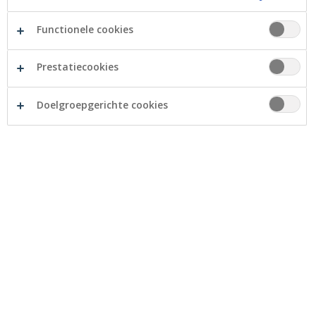
Functionele cookies
Na een theoretische en praktische opleiding heb je
Prestatiecookies
eindelijk je rijbewijs behaald. Nu overweeg je de
aankoop van je eerste wagen. Maar hoe begin je
hieraan? Kan je lenen voor je wagen of spaar je er
Doelgroepgerichte cookies
best voor? En wat met de verzekering?
Wat moet ik doen om een rijbewijs te
halen?
Voor u effectief met een wagen mag rijden, dient u
eerst een rijbewijs te halen. De procedure voor het
behalen van uw rijbewijs bestaat uit verschillende
stappen: