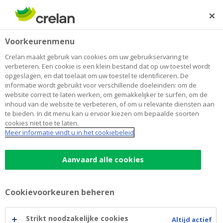
Skip
to
Zoeken
Me
Aanmelden
main
Home
Praktische fiche: eerste wagen?
Voorkeurenmenu
content
Praktische fiche: eerste wagen?
Crelan maakt gebruik van cookies om uw gebruikservaring te
verbeteren. Een cookie is een klein bestand dat op uw toestel wordt
opgeslagen, en dat toelaat om uw toestel te identificeren. De
informatie wordt gebruikt voor verschillende doeleinden: om de
website correct te laten werken, om gemakkelijker te surfen, om de
inhoud van de website te verbeteren, of om u relevante diensten aan
te bieden. In dit menu kan u ervoor kiezen om bepaalde soorten
cookies niet toe te laten.
Meer informatie vindt u in het cookiebeleid
Aanvaard alle cookies
Eindelijk
je
Cookievoorkeuren beheren
rijbewijs
Strikt noodzakelijke cookies
Altijd actief