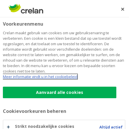
Skip
to
Zoeken
Me
Aanmelden
main
Home
Société Générale - Debt Issuance Programme - 2016-07-
Voorkeurenmenu
content
06
Société Générale - Debt Issuance
Crelan maakt gebruik van cookies om uw gebruikservaring te
verbeteren. Een cookie is een klein bestand dat op uw toestel wordt
Programme - 2016-07-06
opgeslagen, en dat toelaat om uw toestel te identificeren. De
informatie wordt gebruikt voor verschillende doeleinden: om de
website correct te laten werken, om gemakkelijker te surfen, om de
inhoud van de website te verbeteren, of om u relevante diensten aan
Een overzicht van het basisprospectus en de
te bieden. In dit menu kan u ervoor kiezen om bepaalde soorten
betrokken supplementen.
cookies niet toe te laten.
Meer informatie vindt u in het cookiebeleid
Basisprospectus (EN)
(pdf)
Aanvaard alle cookies
Basisprospectus - samenvatting (FR)
(pdf)
Supplement 1 (EN)
(pdf)
Cookievoorkeuren beheren
Supplement 2 (EN)
(pdf)
Strikt noodzakelijke cookies
Supplement 3 (EN)
(pdf)
Altijd actief