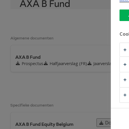
AXA B Fund
Coo
Algemene documenten
AXA B Fund
Prospectus
Halfjaarverslag (FR)
Jaarverslag (FR)
Specifieke documenten
Download 
AXA B Fund Equity Belgium