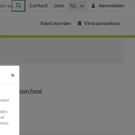
ar
NL
Contact
Jobs
Aanmelden
Zoeken
Klant worden
Vind uw kantoor
elan Pension Fund
.
ookie
nden:
ud
 menu