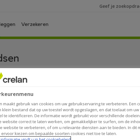
Ik ben op zoek na
leggen
Verzekeren
dsen
rkeurenmenu
per fonds van
AXA B Fund
,
Crelan Fund
,
Crelan Invest
en
Cr
n maakt gebruik van cookies om uw gebruikservaring te verbeteren. Een c
e disclosure regulation
(SFDR)
.
n klein bestand dat op uw toestel wordt opgeslagen, en dat toelaat om uw
el te identificeren. De informatie wordt gebruikt voor verschillende doelei
 website correct te laten werken, om gemakkelijker te surfen, om de inho
e website te verbeteren, of om u relevante diensten aan te bieden. In dit
 ervoor kiezen om bepaalde soorten cookies niet toe te laten.
informatie vindt u in het cookiebeleid