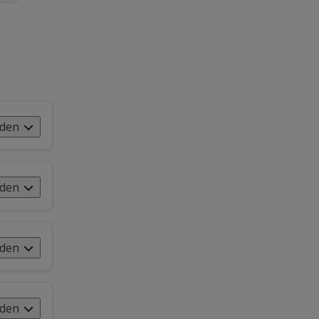
nden
nden
nden
nden