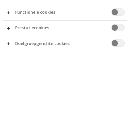
voor stap vooruit te gaan – met de glimlach.
Functionele cookies
Prestatiecookies
Doelgroepgerichte cookies
Je checklist om goed te starten
Spring even binnen in een agentschap om je