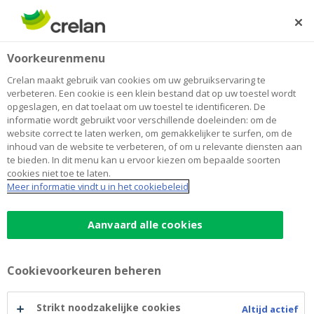
Skip
to
Zoeken
Me
Aanmelden
main
Home
Meerderjarig geworden
Betalen
Voorkeurenmenu
content
Meerderjarig geworden
Crelan maakt gebruik van cookies om uw gebruikservaring te
verbeteren. Een cookie is een klein bestand dat op uw toestel wordt
opgeslagen, en dat toelaat om uw toestel te identificeren. De
informatie wordt gebruikt voor verschillende doeleinden: om de
18 jaar: een mooi avontuur
website correct te laten werken, om gemakkelijker te surfen, om de
inhoud van de website te verbeteren, of om u relevante diensten aan
begint
te bieden. In dit menu kan u ervoor kiezen om bepaalde soorten
cookies niet toe te laten.
Meer informatie vindt u in het cookiebeleid
Zelf je keuzes maken voelt goed, ook al is alles niet
meteen even duidelijk. Studies, rijbewijs, reizen,
werken… Je krijgt de kans om te ontdekken, uit te
Aanvaard alle cookies
proberen en bij te leren.
Cookievoorkeuren beheren
Daar horen ook nieuwe verantwoordelijkheden bij,
maar maak je geen zorgen: wij staan aan je zij om je te
begeleiden, je vertrouwen te geven en samen stap
Strikt noodzakelijke cookies
Altijd actief