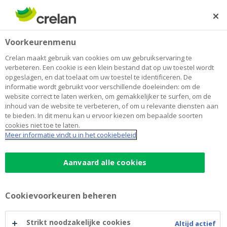
Skip
to
Zoeken
Me
Aanmelden
main
Home
Blog
Autoverzekering: dit moet je weten
Auto
Voorkeurenmenu
content
Crelan maakt gebruik van cookies om uw gebruikservaring te
Autoverzekering: dit moet je weten
verbeteren. Een cookie is een klein bestand dat op uw toestel wordt
opgeslagen, en dat toelaat om uw toestel te identificeren. De
informatie wordt gebruikt voor verschillende doeleinden: om de
website correct te laten werken, om gemakkelijker te surfen, om de
21 maart 2022
3 minuten leestijd
inhoud van de website te verbeteren, of om u relevante diensten aan
te bieden. In dit menu kan u ervoor kiezen om bepaalde soorten
cookies niet toe te laten.
Heb je net een nieuwe auto gekocht? Dan
Meer informatie vindt u in het cookiebeleid
kriebelt het om je eerste ritje te maken
wanneer de dealer je de sleutels
Aanvaard alle cookies
overhandigt. Starten maar? Tuurlijk, maar
niet zonder eerst een autoverzekering op
Cookievoorkeuren beheren
maat in het handschoenenvakje te schuiven.
Strikt noodzakelijke cookies
Altijd actief