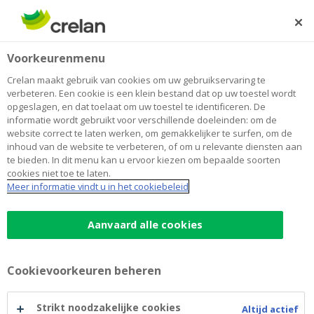
Skip
to
Zoeken
Me
Aanmelden
main
Home
Blog
Een jongerenrekening openen, is dat wel een goed idee?
Betalen
Voorkeurenmenu
content
Crelan maakt gebruik van cookies om uw gebruikservaring te
Een jongerenrekening openen, is dat
verbeteren. Een cookie is een klein bestand dat op uw toestel wordt
opgeslagen, en dat toelaat om uw toestel te identificeren. De
wel een goed idee?
informatie wordt gebruikt voor verschillende doeleinden: om de
website correct te laten werken, om gemakkelijker te surfen, om de
inhoud van de website te verbeteren, of om u relevante diensten aan
te bieden. In dit menu kan u ervoor kiezen om bepaalde soorten
19 januari 2024
2 minuten leestijd
cookies niet toe te laten.
Meer informatie vindt u in het cookiebeleid
In onze moderne maatschappij staat de
digitalisering niet stil. Kinderen krijgen
Aanvaard alle cookies
almaar vroeger een smartphone en kunnen
al van jongs af aan werken met een
Cookievoorkeuren beheren
computer of tablet met als gevolg dat ze
vaak handiger zijn met nieuwe technologieën
Strikt noodzakelijke cookies
Altijd actief