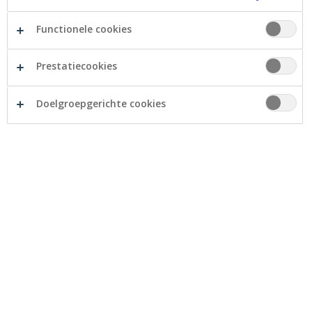
antwoorden.
Functionele cookies
1. Is er wel voldoende keuze?
Prestatiecookies
Elk automerk heeft momenteel al één of twee
elektrische modellen in zijn showroom. Vaak zijn die
Doelgroepgerichte cookies
mini van formaat en even klein van batterij, of net heel
groot, luxueus en prijzig. De markt zit momenteel in
een spreidstand. Maar naast spanning hangt er een
gevoelige uitbreiding van de elektrische gamma’s in de
lucht.
Vanaf dit jaar komt er
een stroom aan nieuwigheden
op ons af. Tegen 2025 zullen de meeste merken een
elektrisch spiegelbeeld hebben samengesteld van hun
huidige waaier aan modellen. Dat is van moetens.
Anders halen ze de strenge CO2-normen niet die
Europa hen voor de nabije toekomst oplegt.