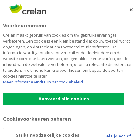
Skip
to
Zoeken
Me
Aanmelden
main
Home
Blog
Alles wat u wilt weten over de elektrische auto
Duurzaamheid
Voorkeurenmenu
content
Crelan maakt gebruik van cookies om uw gebruikservaring te
Alles wat u wilt weten over de
verbeteren. Een cookie is een klein bestand dat op uw toestel wordt
opgeslagen, en dat toelaat om uw toestel te identificeren. De
elektrische auto
informatie wordt gebruikt voor verschillende doeleinden: om de
website correct te laten werken, om gemakkelijker te surfen, om de
inhoud van de website te verbeteren, of om u relevante diensten aan
te bieden. In dit menu kan u ervoor kiezen om bepaalde soorten
29 januari 2021
4 minuten leestijd
cookies niet toe te laten.
Meer informatie vindt u in het cookiebeleid
Voor de elektrische auto zou 2021 zomaar
het jaar van de grote doorbraak kunnen
Aanvaard alle cookies
worden. Maak u klaar voor tal van nieuwe en
vooral betaalbaardere modellen. Maar hoe
Cookievoorkeuren beheren
interessant is een elektrische auto voor ú?
Alles wat u moet weten, in 6 vragen en
Strikt noodzakelijke cookies
Altijd actief