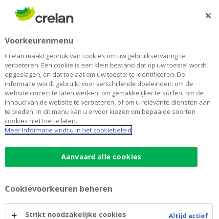
Skip
to
Zoeken
Me
Aanmelden
main
Home
Blog
Duurzaam beleggen zit in de lift
Duurzaamheid
Voorkeurenmenu
content
Crelan maakt gebruik van cookies om uw gebruikservaring te
Duurzaam beleggen zit in de lift
verbeteren. Een cookie is een klein bestand dat op uw toestel wordt
opgeslagen, en dat toelaat om uw toestel te identificeren. De
informatie wordt gebruikt voor verschillende doeleinden: om de
website correct te laten werken, om gemakkelijker te surfen, om de
03 augustus 2020
4 minuten leestijd
inhoud van de website te verbeteren, of om u relevante diensten aan
te bieden. In dit menu kan u ervoor kiezen om bepaalde soorten
cookies niet toe te laten.
De beurzen kraakten in maart in al hun
Meer informatie vindt u in het cookiebeleid
voegen toen Covid-19 het Westen in zijn
greep kreeg. Sommige beleggingen boden
Aanvaard alle cookies
beter weerstand dan anderen: duurzaam
beheerde portefeuilles konden natuurlijk
Cookievoorkeuren beheren
geen terugval vermijden, maar de daling was
minder.
Strikt noodzakelijke cookies
Altijd actief