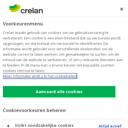
Skip
to
Zoeken
Me
Aanmelden
main
Home
Blog
Is 5.000 euro genoeg spaargeld?
Sparen en beleggen
Voorkeurenmenu
content
Crelan maakt gebruik van cookies om uw gebruikservaring te
Is 5.000 euro genoeg spaargeld?
verbeteren. Een cookie is een klein bestand dat op uw toestel wordt
opgeslagen, en dat toelaat om uw toestel te identificeren. De
informatie wordt gebruikt voor verschillende doeleinden: om de
website correct te laten werken, om gemakkelijker te surfen, om de
22 september 2025
3 minuten leestijd
inhoud van de website te verbeteren, of om u relevante diensten aan
te bieden. In dit menu kan u ervoor kiezen om bepaalde soorten
cookies niet toe te laten.
Heel wat mensen hebben niet voldoende
Meer informatie vindt u in het cookiebeleid
geld op hun spaarrekening staan om
onverwachte uitgaven te kunnen betalen.
Aanvaard alle cookies
Hoeveel spaargeld hebt u dan nodig om een
voldoende grote financiële buffer te hebben?
Cookievoorkeuren beheren
Vaak wordt aangenomen dat 3 keer uw
maandloon volstaat, maar volgens anderen
Strikt noodzakelijke cookies
Altijd actief