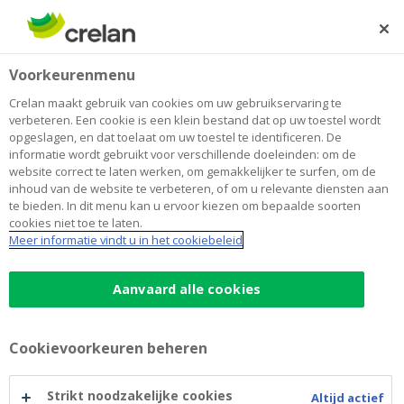
Skip
to
Zoeken
Me
Aanmelden
main
Home
Blog
Is beleggen in duurzaamheid een goed idee?
Sparen en beleggen
Voorkeurenmenu
content
Crelan maakt gebruik van cookies om uw gebruikservaring te
Is beleggen in duurzaamheid een
verbeteren. Een cookie is een klein bestand dat op uw toestel wordt
opgeslagen, en dat toelaat om uw toestel te identificeren. De
goed idee?
informatie wordt gebruikt voor verschillende doeleinden: om de
website correct te laten werken, om gemakkelijker te surfen, om de
inhoud van de website te verbeteren, of om u relevante diensten aan
te bieden. In dit menu kan u ervoor kiezen om bepaalde soorten
27 oktober 2021
3 minuten leestijd
cookies niet toe te laten.
Meer informatie vindt u in het cookiebeleid
Duurzaamheid is meer dan ooit een hot
topic, ook op de beurs. Loont het om als
Aanvaard alle cookies
belegger te investeren in ‘groene bedrijven’?
We vroegen raad aan economen Geert Noels
Cookievoorkeuren beheren
en Jeroen Kerstens van fondsenbeheerder
Econopolis en expert beleggen bij Crelan
Strikt noodzakelijke cookies
Altijd actief