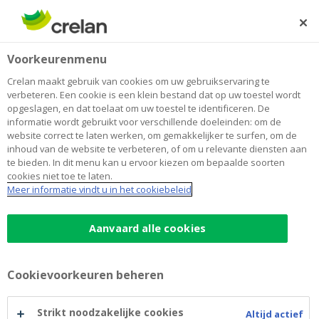
Skip
to
Zoeken
Me
Aanmelden
main
Home
Blog
Beleggen: een kwestie van kennis of van geluk?
Sparen en beleggen
Voorkeurenmenu
content
Crelan maakt gebruik van cookies om uw gebruikservaring te
Beleggen: een kwestie van kennis of
verbeteren. Een cookie is een klein bestand dat op uw toestel wordt
opgeslagen, en dat toelaat om uw toestel te identificeren. De
van geluk?
informatie wordt gebruikt voor verschillende doeleinden: om de
website correct te laten werken, om gemakkelijker te surfen, om de
inhoud van de website te verbeteren, of om u relevante diensten aan
te bieden. In dit menu kan u ervoor kiezen om bepaalde soorten
23 juni 2023
5 minuten leestijd
cookies niet toe te laten.
Meer informatie vindt u in het cookiebeleid
Ik zou wel willen, maar
… ik heb daar geen
tijd voor. Of Het interesseert me eigenlijk
Aanvaard alle cookies
niet echt, het is te ingewikkeld, en dan begin
ik er beter niet aan, toch? Het zijn een paar
Cookievoorkeuren beheren
van de vaak gehoorde argumenten om niet
te beleggen. Herkenbaar, niet? Achter al die
Strikt noodzakelijke cookies
Altijd actief