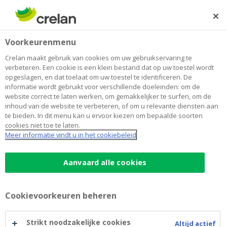
Skip
to
Zoeken
Me
Aanmelden
main
Home
Blog
De beurs na corona: komen de coronaverliezers weer
Sparen en beleggen
Voorkeurenmenu
content
aan zet?
Crelan maakt gebruik van cookies om uw gebruikservaring te
De beurs na corona: komen de
verbeteren. Een cookie is een klein bestand dat op uw toestel wordt
opgeslagen, en dat toelaat om uw toestel te identificeren. De
coronaverliezers weer aan zet?
informatie wordt gebruikt voor verschillende doeleinden: om de
website correct te laten werken, om gemakkelijker te surfen, om de
inhoud van de website te verbeteren, of om u relevante diensten aan
te bieden. In dit menu kan u ervoor kiezen om bepaalde soorten
16 juli 2021
4 minuten leestijd
cookies niet toe te laten.
Meer informatie vindt u in het cookiebeleid
De coronapandemie heeft, na een initiële
zware correctie in maart 2020, tot één van de
Aanvaard alle cookies
sterkste koersstijgingen ooit geleid op de
beurs. Toch gaat er achter die spectaculaire
Cookievoorkeuren beheren
remonte een ‘wissel van de wacht’ schuil: de
aandelen en sectoren die initieel de kar
Strikt noodzakelijke cookies
Altijd actief