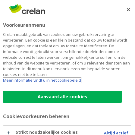
Skip
to
Zoeken
Me
Aanmelden
main
Home
Blog
Hoe uw eigen brein u tegenwerkt bij beleggen
Sparen en beleggen
Voorkeurenmenu
content
Crelan maakt gebruik van cookies om uw gebruikservaring te
Hoe uw eigen brein u tegenwerkt bij
verbeteren. Een cookie is een klein bestand dat op uw toestel wordt
opgeslagen, en dat toelaat om uw toestel te identificeren. De
beleggen
informatie wordt gebruikt voor verschillende doeleinden: om de
website correct te laten werken, om gemakkelijker te surfen, om de
inhoud van de website te verbeteren, of om u relevante diensten aan
te bieden. In dit menu kan u ervoor kiezen om bepaalde soorten
16 mei 2023
6 minuten leestijd
cookies niet toe te laten.
Meer informatie vindt u in het cookiebeleid
Het menselijke brein is tot geweldige dingen
in staat: van kwantumfysica tot het uitvinden
Aanvaard alle cookies
van vaccins. Maar gek genoeg laten onze
hersenen ons regelmatig in de steek als het
Cookievoorkeuren beheren
op beleggen aankomt. Ons brein werkt ons
zelfs tégen zodra we over aandelen en
Strikt noodzakelijke cookies
Altijd actief