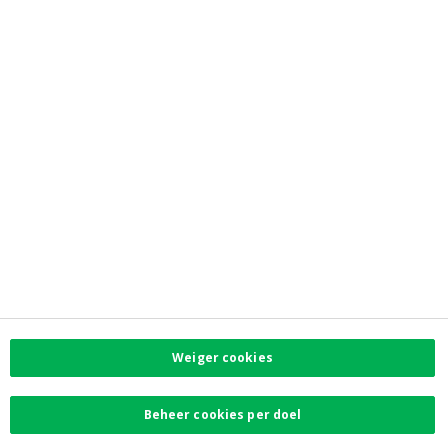
Jobs
Newsroom
Contacteer ons
Vind uw dichtstbijzijnde kantoor
Contact
Klachten
Facebook
Instagram
LinkedIn
Twitter
Weiger cookies
Card Stop 078 170
170
Beheer cookies per doel