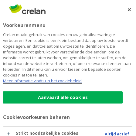
Skip
to
Zoeken
Me
Aanmelden
main
Home
Blog
Hoe wil China de grootste economie ter wereld worden?
Sparen en beleggen
Voorkeurenmenu
content
Crelan maakt gebruik van cookies om uw gebruikservaring te
Hoe wil China de grootste economie
verbeteren. Een cookie is een klein bestand dat op uw toestel wordt
opgeslagen, en dat toelaat om uw toestel te identificeren. De
ter wereld worden?
informatie wordt gebruikt voor verschillende doeleinden: om de
website correct te laten werken, om gemakkelijker te surfen, om de
inhoud van de website te verbeteren, of om u relevante diensten aan
te bieden. In dit menu kan u ervoor kiezen om bepaalde soorten
25 juni 2021
3 minuten leestijd
cookies niet toe te laten.
Meer informatie vindt u in het cookiebeleid
Terwijl we in onze contreien de samenleving
voorzichtig heropenen, draait de economie
Aanvaard alle cookies
in China al lang weer op volle toeren. Het
land mikt op enorme groei: een verdubbeling
Cookievoorkeuren beheren
van de economie in 15 jaar tijd. Maar welke
gevolgen heeft dat voor de rest van de
Strikt noodzakelijke cookies
Altijd actief