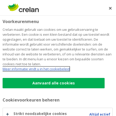
Skip
to
Zoeken
Me
Aanmelden
main
Home
Blog
Invest flash: onrust over de banken
Sparen en beleggen
Voorkeurenmenu
content
Crelan maakt gebruik van cookies om uw gebruikservaring te
Invest flash: onrust over de banken
verbeteren. Een cookie is een klein bestand dat op uw toestel wordt
opgeslagen, en dat toelaat om uw toestel te identificeren. De
informatie wordt gebruikt voor verschillende doeleinden: om de
website correct te laten werken, om gemakkelijker te surfen, om de
29 maart 2023
11 minuten leestijd
inhoud van de website te verbeteren, of om u relevante diensten aan
te bieden. In dit menu kan u ervoor kiezen om bepaalde soorten
cookies niet toe te laten.
Na de grote financiële crisis van 15 jaar
Meer informatie vindt u in het cookiebeleid
geleden werd het banksysteem in zowel de
VS als Europa grondig hervormd, en werd er
Aanvaard alle cookies
een regulering in het leven geroepen die
onder meer veel stevigere kapitaalbuffers
Cookievoorkeuren beheren
aan financiële instellingen oplegt. En toch
ging het mis. Maar deze crisis is anders.
Strikt noodzakelijke cookies
Altijd actief