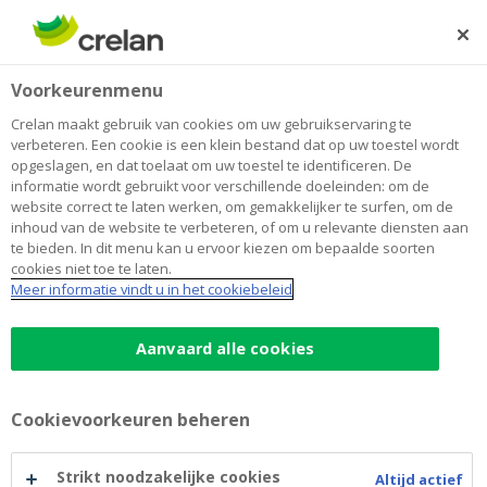
Skip
to
Zoeken
Me
Aanmelden
main
Home
Blog
Is je spaargeld immuun voor corona?
Sparen en beleggen
Voorkeurenmenu
content
Crelan maakt gebruik van cookies om uw gebruikservaring te
Is je spaargeld immuun voor corona?
verbeteren. Een cookie is een klein bestand dat op uw toestel wordt
opgeslagen, en dat toelaat om uw toestel te identificeren. De
informatie wordt gebruikt voor verschillende doeleinden: om de
website correct te laten werken, om gemakkelijker te surfen, om de
25 oktober 2021
4 minuten leestijd
inhoud van de website te verbeteren, of om u relevante diensten aan
te bieden. In dit menu kan u ervoor kiezen om bepaalde soorten
cookies niet toe te laten.
Het leven wordt almaar duurder: dat merken
Meer informatie vindt u in het cookiebeleid
we elke dag aan de kassa van de
supermarkt, aan de pomp en wanneer we
Aanvaard alle cookies
onze energiefactuur betalen. Maar hoe komt
het dat de prijzen de laatste tijd zo fel
Cookievoorkeuren beheren
stijgen? En kunnen we iets doen om te
vermijden dat ons spaargeld eraan moeten
Strikt noodzakelijke cookies
Altijd actief