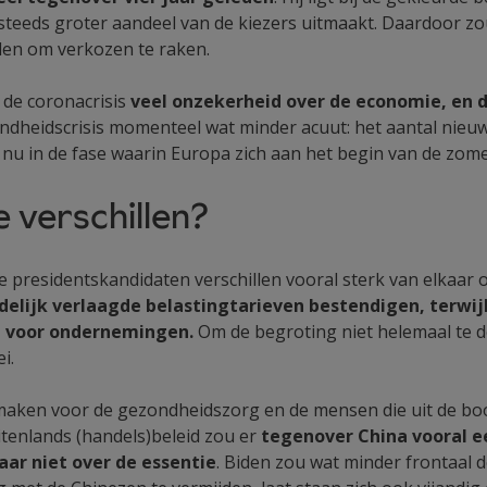
n steeds groter aandeel van de kiezers uitmaakt. Daardoor 
en om verkozen te raken.
 de coronacrisis
veel onzekerheid over de economie, en da
ondheidscrisis momenteel wat minder acuut: het aantal nie
 nu in de fase waarin Europa zich aan het begin van de zom
 verschillen?
presidentskandidaten verschillen vooral sterk van elkaar o
delijk verlaagde belastingtarieven bestendigen, terwij
n voor ondernemingen.
Om de begroting niet helemaal te 
i.
jmaken voor de gezondheidszorg en de mensen die uit de boo
tenlands (handels)beleid zou er
tegenover China vooral een
ar niet over de essentie
. Biden zou wat minder frontaal 