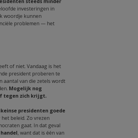
esidenten steeds minder
loofde investeringen in
ink woordje kunnen
anciële problemen — het
eft of niet. Vandaag is het
ende president proberen te
 aantal van die zetels wordt
den.
Mogelijk nog
 tegen zich krijgt.
likeinse presidenten goede
het beleid. Zo vrezen
craten gaat. In dat geval
 handel
, want dat is één van