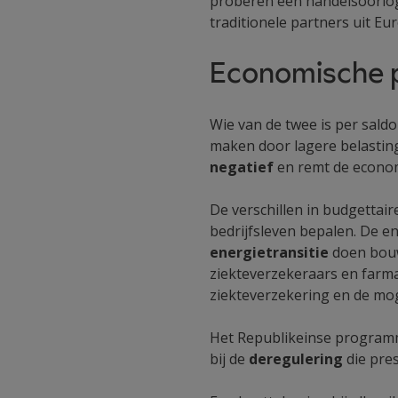
proberen een handelsoorlog 
traditionele partners uit Eu
Economische p
Wie van de twee is per saldo
maken door lagere belasting
negatief
en remt de econom
De verschillen in budgettair
bedrijfsleven bepalen. De 
energietransitie
doen bouw
ziekteverzekeraars en farma
ziekteverzekering en de mog
Het Republikeinse programm
bij de
deregulering
die pres