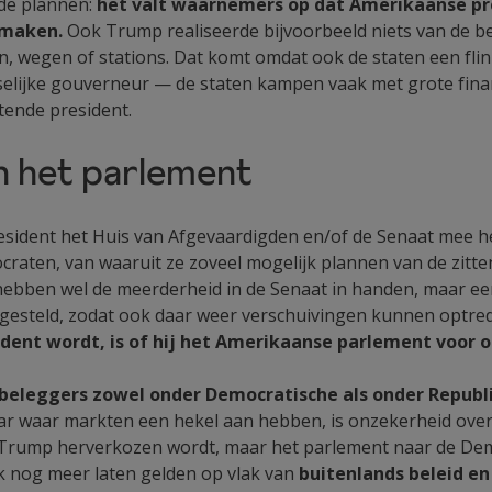
lde plannen:
het valt waarnemers op dat Amerikaanse pr
maken.
Ook Trump realiseerde bijvoorbeeld niets van de be
n, wegen of stations. Dat komt omdat ook de staten een fl
tselijke gouverneur — de staten kampen vaak met grote fin
tende president.
n het parlement
resident het Huis van Afgevaardigden en/of de Senaat mee he
raten, van waaruit ze zoveel mogelijk plannen van de zitt
ebben wel de meerderheid in de Senaat in handen, maar een
gesteld, zodat ook daar weer verschuivingen kunnen optre
dent wordt, is of hij het Amerikaanse parlement voor of
 beleggers zowel onder Democratische als onder Repub
r waar markten een hekel aan hebben, is onzekerheid over 
Trump herverkozen wordt, maar het parlement naar de Demo
k nog meer laten gelden op vlak van
buitenlands beleid en