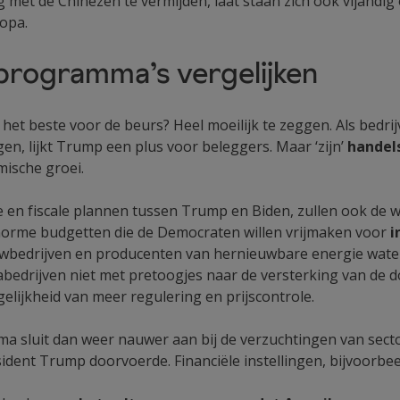
met de Chinezen te vermijden, laat staan zich ook vijandig 
ropa.
rogramma’s vergelijken
 het beste voor de beurs? Heel moeilijk te zeggen. Als bedri
en, lijkt Trump een plus voor beleggers. Maar ‘zijn’
handel
ische groei.
e en fiscale plannen tussen Trump en Biden, zullen ook de w
enorme budgetten die de Democraten willen vrijmaken voor
i
bedrijven en producenten van hernieuwbare energie wate
bedrijven niet met pretoogjes naar de versterking van de 
elijkheid van meer regulering en prijscontrole.
a sluit dan weer nauwer aan bij de verzuchtingen van sec
ident Trump doorvoerde. Financiële instellingen, bijvoorbee