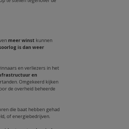
op te stellen tegenover de
jven
meer winst
kunnen
soorlog is dan weer
innaars en verliezers in het
nfrastructuur en
rtanden. Omgekeerd kijken
door de overheid beheerde
toren die baat hebben gehad
ld, of energiebedrijven.