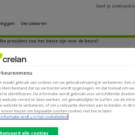
Ik ben op zoek na
leggen
Verzekeren
ke president zou het beste zijn voor de beurs?
resident zou het beste zijn v
rkeurenmenu
n maakt gebruik van cookies om uw gebruikservaring te verbeteren. Een c
n klein bestand dat op uw toestel wordt opgeslagen, en dat toelaat om uw
el te identificeren. De informatie wordt gebruikt voor verschillende doelei
 website correct te laten werken, om gemakkelijker te surfen, om de inho
e website te verbeteren, of om u relevante diensten aan te bieden. In dit
 ervoor kiezen om bepaalde soorten cookies niet toe te laten.
 op dinsdag 3 november naar de stembus om ee
informatie vindt u in het cookiebeleid
 Republikein Donald Trump of voor de Democraat 
n op de grootste economie ter wereld. Elk kandi
Aanvaard alle cookies