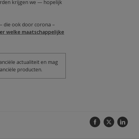
rden krijgen we — hopelijk
– die ook door corona –
ier welke maatschappelijke
anciële actualiteit en mag
anciële producten.
Facebook
Twitter
Linke