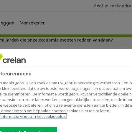
Ik ben op zoek na
leggen
Verzekeren
iljarden die onze economie moeten redden vandaan?
rden die onze economie moet
rkeurenmenu
n maakt gebruik van cookies om uw gebruikservaring te verbeteren. Een c
n klein bestand dat op uw toestel wordt opgeslagen, en dat toelaat om uw
el te identificeren. De informatie wordt gebruikt voor verschillende doelei
 website correct te laten werken, om gemakkelijker te surfen, om de inho
e website te verbeteren, of om u relevante diensten aan te bieden. In dit
der corona, maar de centrale banken beloven er
 ervoor kiezen om bepaalde soorten cookies niet toe te laten.
informatie vindt u in het cookiebeleid
overheden draaien de geldkraan open en pompen 
ar komen deze coronamiljarden vandaan? En zull