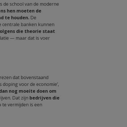
ns de school van de moderne
ens hen moeten de
nd te houden.
De
e centrale banken kunnen
olgens die theorie staat
atie — maar dat is voer
 vrezen dat bovenstaand
als doping voor de economie’,
n dan nog moeite doen om
jven. Dat zijn
bedrijven die
o te vermijden is een