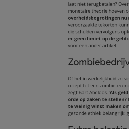
laat niet terugbetalen? Ove
monetaire theorie hoeven ov
overheidsbegrotingen nu n
veroorzaakte tekorten kunn
die schulden vervolgens op
er geen limiet op de geldc
voor een ander artikel.
Zombiebedrij
Of het in werkelijkheid zo 
recept tot een zombie-econom
zegt Bart Abeloos. ‘
Als gel
orde op zaken te stellen?
N
te weinig winst maken om 
gezonde ethiek belangrijk: