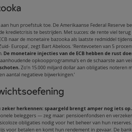
zooka
t aan hun proefstuk toe. De Amerikaanse Federal Reserve be
 kredietcrisis te bestrijden. Met succes: de rente viel teru
ECB naar de monetaire bazooka als laatste redmiddel tijdens 
uid- Europa’, zegt Bart Abeloos. ‘Rentevoeten van 5 procen
n.
De monetaire injecties van de ECB hebben de rust do
e aanhoudende opkoopprogramma’s en de schaarste aan veil
eschoten.
Zo’n 15.000 miljard dollar aan obligaties noteren
en aantal negatieve bijwerkingen.’
nwichtsoefening
u zeker herkennen: spaargeld brengt amper nog iets op.
tionele beleggers — zeg maar: pensioenfondsen en verzeker
isicoloze obligaties nodig voor het beheer van hun reserves
ijs voor betalen en komt hun rendement in gevaar. De ban