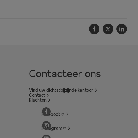
Facebook
Twitter
Linke
Contacteer ons
Vind uw dichtstbijzijnde kantoor
Contact
Klachten
Facebook
Instagram