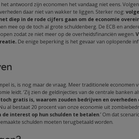
r het antwoord zijn economen het vandaag niet eens. Volge
erheden daar niet van wakker te liggen. Sterker nog:
volg
et diep in de rode cijfers gaan om de economie overei
en mee op de toch al grote schuldenberg. De ECB en ander
kopen zodat ze niet meer op de overheidsfinanciën wegen.
V
reatie.
De enige beperking is het gevaar van oplopende infl
ven
simpel is, is nog maar de vraag. Meer traditionele economen
ie leidt. ‘Zij zien de geldinjecties van de centrale banken 
d toch gratis is, waarom zouden bedrijven en overhede
u al bestaat 20 procent van onze economie uit zombiebedri
de interest op hun schulden te betalen
.’ Om dat scenari
 gemaakte schulden moeten terugbetaald worden.