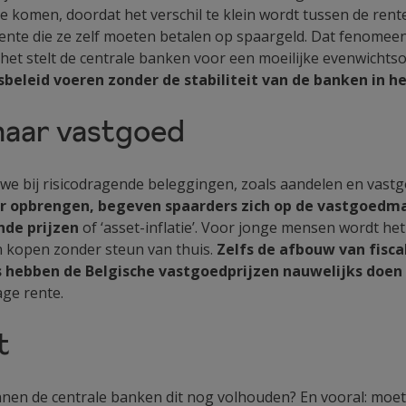
e komen, doordat het verschil te klein wordt tussen de rent
 rente die ze zelf moeten betalen op spaargeld. Dat fenom
het stelt de centrale banken voor een moeilijke evenwichts
beleid voeren zonder de stabiliteit van de banken in 
naar vastgoed
we bij risicodragende beleggingen, zoals aandelen en vast
er opbrengen, begeven spaarders zich op de vastgoedma
nde prijzen
of ‘asset-inflatie’. Voor jonge mensen wordt he
 kopen zonder steun van thuis.
Zelfs de afbouw van fisc
s hebben de
Belgische vastgoedprijzen nauwelijks doen
ge rente.
t
nnen de centrale banken dit nog volhouden? En vooral: moet