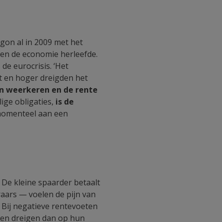
gon al in 2009 met het
g en de economie herleefde.
de eurocrisis. ‘Het
t en hoger dreigden het
en weerkeren en de rente
ige obligaties,
is de
 momenteel aan een
De kleine spaarder betaalt
aars — voelen de pijn van
. Bij negatieve rentevoeten
ken dreigen dan op hun