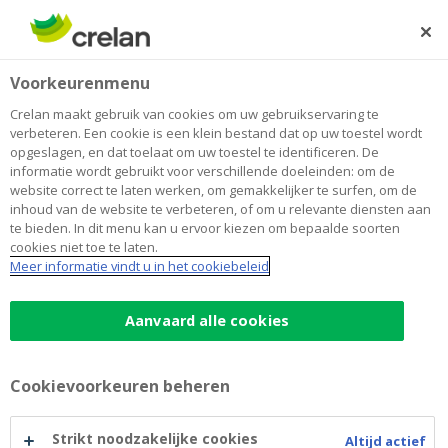
Skip
to
Zoeken
Me
Aanmelden
main
Home
Blog
Wat is periodiek beleggen en wat zijn de voordelen?
Sparen en beleggen
Voorkeurenmenu
content
Crelan maakt gebruik van cookies om uw gebruikservaring te
Wat is periodiek beleggen en wat zijn
verbeteren. Een cookie is een klein bestand dat op uw toestel wordt
opgeslagen, en dat toelaat om uw toestel te identificeren. De
de voordelen?
informatie wordt gebruikt voor verschillende doeleinden: om de
website correct te laten werken, om gemakkelijker te surfen, om de
inhoud van de website te verbeteren, of om u relevante diensten aan
te bieden. In dit menu kan u ervoor kiezen om bepaalde soorten
06 september 2021
2 minuten leestijd
cookies niet toe te laten.
Meer informatie vindt u in het cookiebeleid
Welke belegger droomt er niet van: een
aandeel kopen wanneer het net op z’n
Aanvaard alle cookies
laagste punt staat, om het daarna te
verkopen wanneer de koers hoge toppen
Cookievoorkeuren beheren
scheert. Alleen is de ‘markt timen’ een haast
onmogelijke opdracht. Misschien biedt
Strikt noodzakelijke cookies
Altijd actief