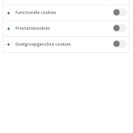
waardevolle lessen.
Functionele cookies
Film 1: THE GODFATHER (1972)
Prestatiecookies
Van Francis Ford Coppola, met Marlon Brando, Al
Pacino en Robert Duvall.
Doelgroepgerichte cookies
Gaat over:
De maffiafamilie Corleone regeert over de
misdaadwereld van New York. Ze doen dat door zich te
mengen in allerlei soorten handeltjes en ervoor te
zorgen dat iedereen bij hen in het krijt staat via ‘
offers
you can’t refuse
’. Op die manier behoudt de familie de
controle, ook als één of twee inkomstenbronnen
wegvallen.
Aanrader want?
Samen met de sequel staat deze film
bekend als één van de beste ooit gemaakt. Won drie
Oscars en lanceerde mee de carrière van icoon Al