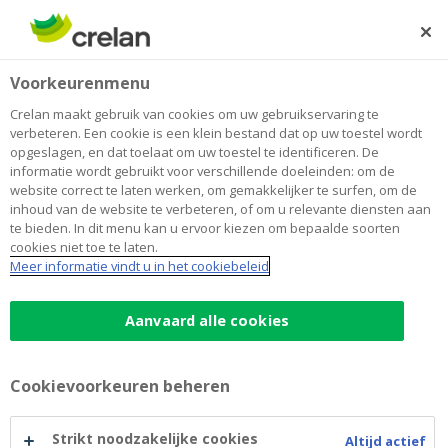
Skip
to
Zoeken
Me
Aanmelden
main
Home
Blog
Wat u over beleggen kan leren uit Hollywoodfilms
Sparen en beleggen
Voorkeurenmenu
content
Crelan maakt gebruik van cookies om uw gebruikservaring te
Wat u over beleggen kan leren uit
verbeteren. Een cookie is een klein bestand dat op uw toestel wordt
opgeslagen, en dat toelaat om uw toestel te identificeren. De
Hollywoodfilms
informatie wordt gebruikt voor verschillende doeleinden: om de
website correct te laten werken, om gemakkelijker te surfen, om de
inhoud van de website te verbeteren, of om u relevante diensten aan
te bieden. In dit menu kan u ervoor kiezen om bepaalde soorten
29 oktober 2020
4 minuten leestijd
cookies niet toe te laten.
Meer informatie vindt u in het cookiebeleid
Beleggen en Hollywood? Een perfecte match!
Zo is de financiële wereld een geliefkoosde
Aanvaard alle cookies
inspiratiebron voor filmmakers. Maar zelfs in
films die niet over de beurs gaan, kunt u als
Cookievoorkeuren beheren
belegger boeiende inzichten opdoen. Een
overzicht in 5 spetterende films én evenveel
Strikt noodzakelijke cookies
Altijd actief