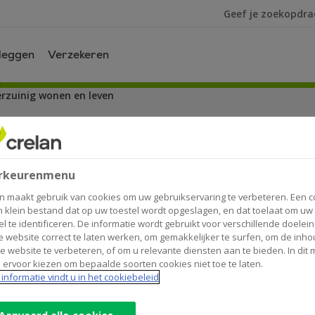
Ik ben op zoek na
leggen
Verzekeren
erzuinig wonen en leven
k en waterzuinig wonen en leve
rkeurenmenu
n maakt gebruik van cookies om uw gebruikservaring te verbeteren. Een c
n klein bestand dat op uw toestel wordt opgeslagen, en dat toelaat om uw
el te identificeren. De informatie wordt gebruikt voor verschillende doelei
 website correct te laten werken, om gemakkelijker te surfen, om de inho
e website te verbeteren, of om u relevante diensten aan te bieden. In dit
d mensen geen toegang hebben tot drinkbaar wate
 ervoor kiezen om bepaalde soorten cookies niet toe te laten.
informatie vindt u in het cookiebeleid
ers drinkwater. Tijd dus om stil te staan bij ons w
 als je plannen hebt om te (ver)bouwen.