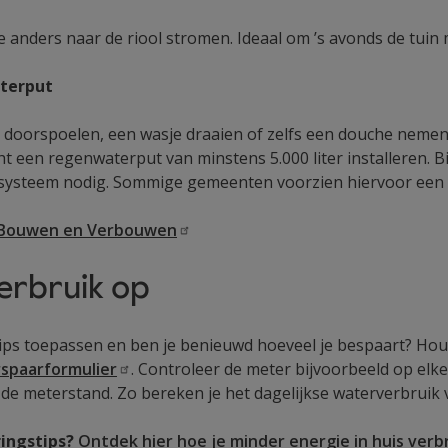
ie anders naar de riool stromen. Ideaal om ’s avonds de tuin
aterput
c doorspoelen, een wasje draaien of zelfs een douche nemen 
ht een regenwaterput van minstens 5.000 liter installeren. 
iesysteem nodig. Sommige gemeenten voorzien hiervoor een 
 Bouwen en
Verbouwen
verbruik op
tips toepassen en ben je benieuwd hoeveel je bespaart? Hou
spaarformulier
. Controleer de meter bijvoorbeeld op elk
e meterstand. Zo bereken je het dagelijkse waterverbruik v
ingstips?
Ontdek hier hoe je minder energie in huis verbr