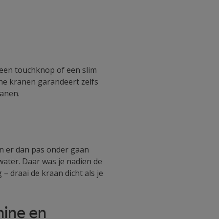
 een touchknop of een slim
he kranen garandeert zelfs
ranen.
 en er dan pas onder gaan
 water. Daar was je nadien de
 draai de kraan dicht als je
hine en