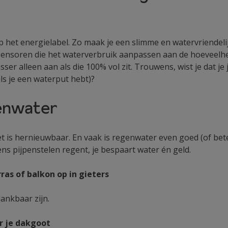
op het energielabel. Zo maak je een slimme en watervriendel
sensoren die het waterverbruik aanpassen aan de hoeveelhei
ser alleen aan als die 100% vol zit. Trouwens, wist je dat j
ls je een waterput hebt)?
genwater
 is hernieuwbaar. En vaak is regenwater even goed (of beter
ens pijpenstelen regent, je bespaart water én geld.
ras of balkon op in gieters
dankbaar zijn.
r je dakgoot