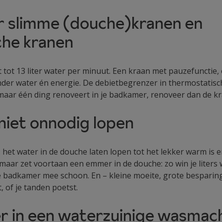
oor slimme (douche)kranen en
che kranen
 tot 13 liter water per minuut. Een kraan met pauzefunctie,
der water én energie. De debietbegrenzer in thermostatisc
 maar één ding renoveert in je badkamer, renoveer dan de k
t niet onnodig lopen
k: het water in de douche laten lopen tot het lekker warm is
, maar zet voortaan een emmer in de douche: zo win je liters
e badkamer mee schoon. En – kleine moeite, grote besparing –
, of je tanden poetst.
er in een waterzuinige wasmac