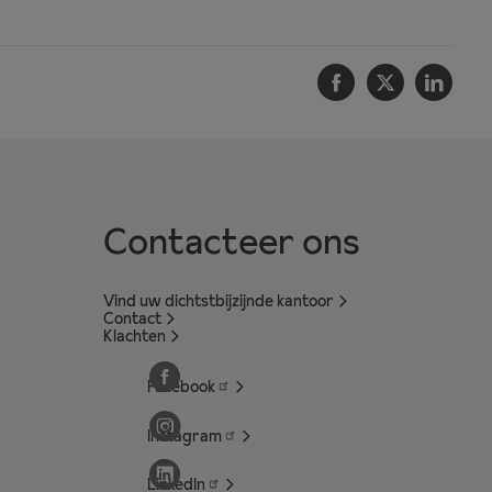
Facebook
Twitter
Linke
Contacteer ons
Vind uw dichtstbijzijnde kantoor
Contact
Klachten
Facebook
Instagram
LinkedIn