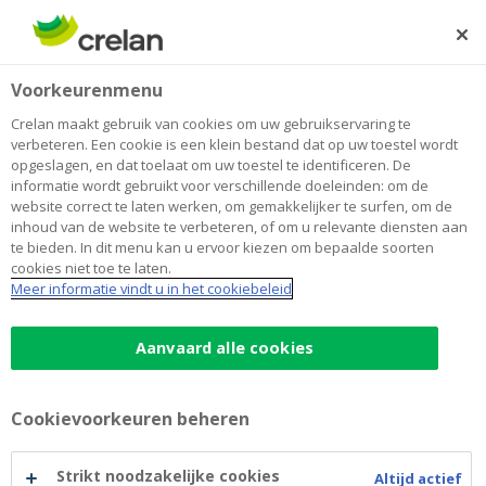
Skip
to
Zoeken
Me
Aanmelden
main
Home
Blog
Btw bij bouwen en verbouwen: alles wat je moet weten
Wonen
Voorkeurenmenu
content
Crelan maakt gebruik van cookies om uw gebruikservaring te
Btw bij bouwen en verbouwen: alles
verbeteren. Een cookie is een klein bestand dat op uw toestel wordt
opgeslagen, en dat toelaat om uw toestel te identificeren. De
wat je moet weten
informatie wordt gebruikt voor verschillende doeleinden: om de
website correct te laten werken, om gemakkelijker te surfen, om de
inhoud van de website te verbeteren, of om u relevante diensten aan
te bieden. In dit menu kan u ervoor kiezen om bepaalde soorten
15 juni 2022
2 minuten leestijd
cookies niet toe te laten.
Meer informatie vindt u in het cookiebeleid
Hoe zit het met de btw als je een nieuwe
keuken of badkamer wil? Of als je je woning
Aanvaard alle cookies
gedeeltelijk verbouwt of je je woning
toekomstproof renoveert? Zoals wel vaker in
Cookievoorkeuren beheren
België is het antwoord niet zo eenvoudig.
Om te genieten van het verlaagd btw-tarief
Strikt noodzakelijke cookies
Altijd actief