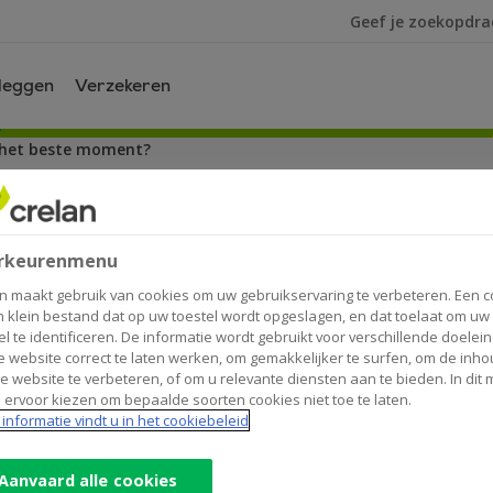
Ik ben op zoek na
leggen
Verzekeren
t het beste moment?
nte écht het beste moment?
rkeurenmenu
n maakt gebruik van cookies om uw gebruikservaring te verbeteren. Een c
n klein bestand dat op uw toestel wordt opgeslagen, en dat toelaat om uw
el te identificeren. De informatie wordt gebruikt voor verschillende doelei
 website correct te laten werken, om gemakkelijker te surfen, om de inho
e website te verbeteren, of om u relevante diensten aan te bieden. In dit
 ervoor kiezen om bepaalde soorten cookies niet toe te laten.
lente is sowieso een populair seizoen om uit te 
informatie vindt u in het cookiebeleid
dens de zomermaanden wil verhuizen. Of als je van
te renoveren. Wat neem je mee op huizenjacht? E
Aanvaard alle cookies