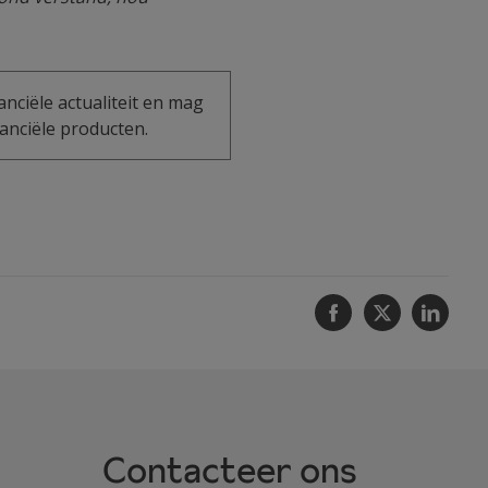
anciële actualiteit en mag
anciële producten.
Facebook
Twitter
Linke
Contacteer ons