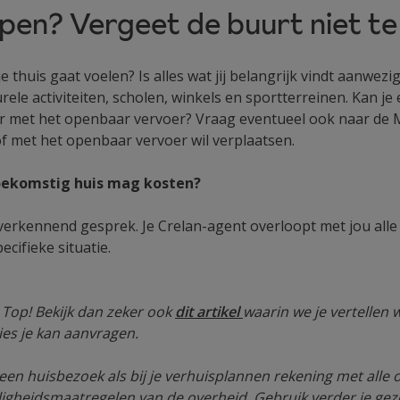
pen? Vergeet de buurt niet t
je thuis gaat voelen? Is alles wat jij belangrijk vindt aanw
ele activiteiten, scholen, winkels en sportterreinen. Kan je 
r met het openbaar vervoer? Vraag eventueel ook naar de Mo
 of met het openbaar vervoer wil verplaatsen.
oekomstig huis mag kosten?
erkennend gesprek. Je Crelan-agent overloopt met jou alle
cifieke situatie.
Top! Bekijk dan zeker ook
dit artikel
waarin we je vertellen
ies je kan aanvragen.
een huisbezoek als bij je verhuisplannen rekening met all
ligheidsmaatregelen van de overheid. Gebruik verder je ge