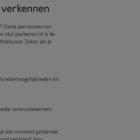
e verkennen
ezig? Denk aan bomen en
er vlot parkeren of is de
biscore. Zeker als je
 kredietmogelijkheden en
 welke renovatiewerken
e op dat moment geldende
zond verstand, hou