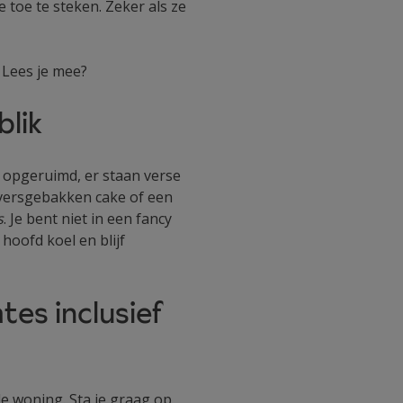
e toe te steken. Zeker als ze
 Lees je mee?
blik
s opgeruimd, er staan verse
 versgebakken cake of een
s
. Je bent niet in een fancy
hoofd koel en blijf
mtes inclusief
 de woning. Sta je graag op