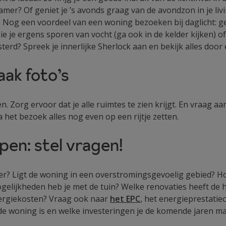
amer? Of geniet je ’s avonds graag van de avondzon in je livi
. Nog een voordeel van een woning bezoeken bij daglicht: ge
ie je ergens sporen van vocht (ga ook in de kelder kijken) o
terd? Spreek je innerlijke Sherlock aan en bekijk alles door
aak foto’s
en. Zorg ervoor dat je alle ruimtes te zien krijgt. En vraag 
a het bezoek alles nog even op een rijtje zetten.
pen: stel vragen!
? Ligt de woning in een overstromingsgevoelig gebied? Hoe 
elijkheden heb je met de tuin? Welke renovaties heeft de 
nergiekosten? Vraag ook naar
het EPC
, het energieprestatiec
de woning is en welke investeringen je de komende jaren m