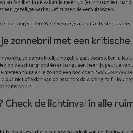
n en familie
*
in de vakantie meer tijd (én zin) om een handj
t een gezellige barbecue
*
tussen de verhuisdozen.
we huis nog vinden. We geven je graag onze beste tips mee.
 je zonnebril met een kritische 
n woning zo aantrekkelijk mogelijk gaat voorstellen: alles i
iek op de achtergrond én er hangt een heerlijk geurtje van
je meteen thuis en je zou zó een bod doen.
Hold your horse
 dus niet afleiden van de essentie: de woning zelf. Hou het 
at soms ook is.
 Check de lichtinval in alle rui
t is ideaal: zo krijg je een goede indruk van de lichtinval in