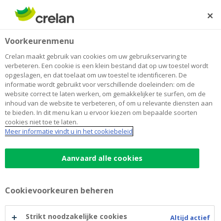
Skip
to
Zoeken
Me
Aanmelden
main
Home
Blog
Hoe koopt u vol vertrouwen een woning? 7 slimme tips
Wonen
Voorkeurenmenu
content
Crelan maakt gebruik van cookies om uw gebruikservaring te
Hoe koopt u vol vertrouwen een
verbeteren. Een cookie is een klein bestand dat op uw toestel wordt
opgeslagen, en dat toelaat om uw toestel te identificeren. De
woning? 7 slimme tips
informatie wordt gebruikt voor verschillende doeleinden: om de
website correct te laten werken, om gemakkelijker te surfen, om de
inhoud van de website te verbeteren, of om u relevante diensten aan
te bieden. In dit menu kan u ervoor kiezen om bepaalde soorten
14 februari 2025
4 minuten leestijd
cookies niet toe te laten.
Meer informatie vindt u in het cookiebeleid
Een woning kopen is een van de grootste
beslissingen die u maakt, zeker als u tussen
Aanvaard alle cookies
20 en 35 jaar bent. Spannend? Absoluut! Een
kans om uw eigen plek te creëren? Zeker
Cookievoorkeuren beheren
weten! Met deze 7 slimme tips zorgt u ervoor
dat u trots kunt zijn op uw aankoop.
Strikt noodzakelijke cookies
Altijd actief